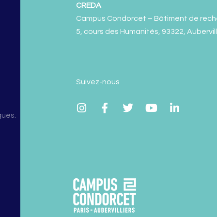
CREDA
Campus Condorcet – Bâtiment de rech
5, cours des Humanités, 93322, Aubervil
Suivez-nous
ques.