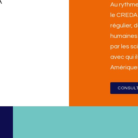
A
Au rythme
le CREDA 
régulier,
humaines 
par les sc
avec qui i
Amérique
CONSULT