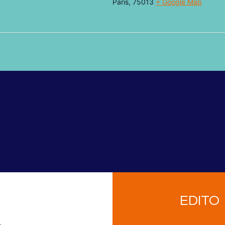
Paris
,
75013
+ Google Map
EDITO