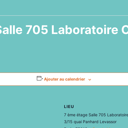
alle 705 Laboratoire
Ajouter au calendrier
LIEU
7 ème étage Salle 705 Laboratoir
3/15 quai Panhard Levassor