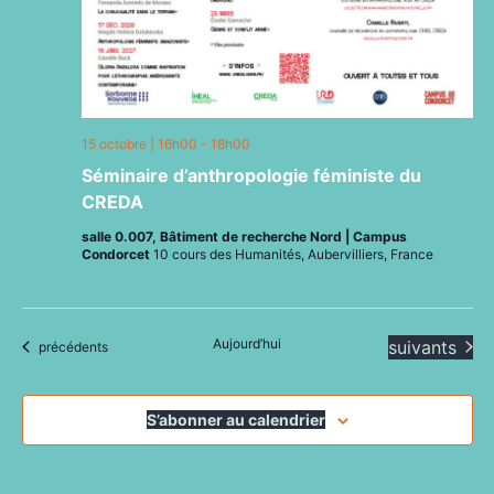
15 octobre | 16h00
-
18h00
Séminaire d’anthropologie féministe du
CREDA
salle 0.007, Bâtiment de recherche Nord | Campus
Condorcet
10 cours des Humanités, Aubervilliers, France
Aujourd’hui
Évènements
suivants
Évènements
précédents
S’abonner au calendrier