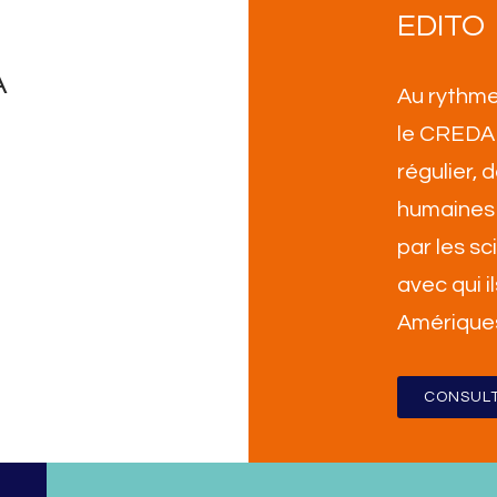
EDITO
A
Au rythme
le CREDA 
régulier,
humaines 
par les sc
avec qui i
Amérique
CONSULT