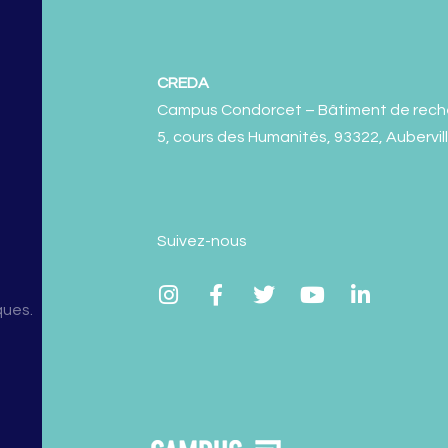
CREDA
Campus Condorcet – Bâtiment de rech
5, cours des Humanités, 93322, Aubervil
Suivez-nous
ques.