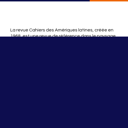
La revue Cahiers des Amériques latines, créée en
1968, est une revue de référence dans le paysage
latino-américaniste international. Ouverte à
toutes les sciences humaines et sociales, elle
constitue un support de transmission des savoirs
universitaires, mais aussi un espace de réflexion et
de débat sur l’actualité latino-américaine.
Nos publications