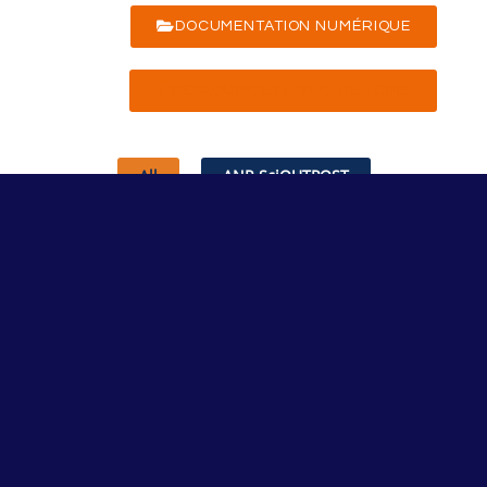
DOCUMENTATION NUMÉRIQUE
RESSOURCES PAR CATÉGORIE
All
ANR SciOUTPOST
Assemblée Générale
Axe Circulations
Axe Habitabilités
Axe Matérialités
Axe Numérique
Documentation Numérique
Séminaire ADET
Séminaire Central