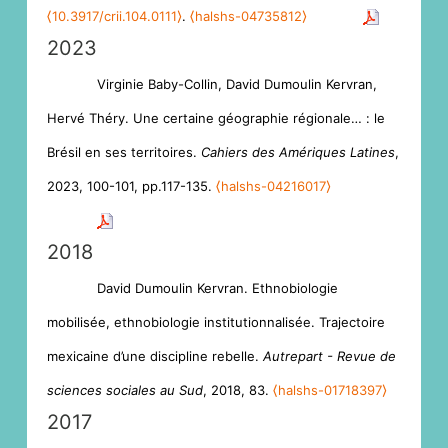
⟨10.3917/crii.104.0111⟩
.
⟨halshs-04735812⟩
2023
Virginie Baby-Collin, David Dumoulin Kervran,
Hervé Théry. Une certaine géographie régionale… : le
Brésil en ses territoires.
Cahiers des Amériques Latines
,
2023, 100-101, pp.117-135.
⟨halshs-04216017⟩
2018
David Dumoulin Kervran. Ethnobiologie
mobilisée, ethnobiologie institutionnalisée. Trajectoire
mexicaine d’une discipline rebelle.
Autrepart - Revue de
sciences sociales au Sud
, 2018, 83.
⟨halshs-01718397⟩
2017