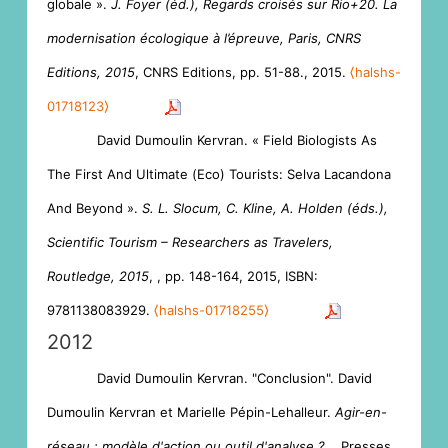
globale ».
J. Foyer (éd.), Regards croisés sur Rio+20. La
modernisation écologique à l’épreuve, Paris, CNRS
Editions, 2015
, CNRS Editions, pp. 51-88., 2015.
⟨halshs-
01718123⟩
David Dumoulin Kervran. « Field Biologists As
The First And Ultimate (Eco) Tourists: Selva Lacandona
And Beyond ».
S. L. Slocum, C. Kline, A. Holden (éds.),
Scientific Tourism – Researchers as Travelers,
Routledge, 2015
,
, pp. 148-164, 2015, ISBN:
9781138083929.
⟨halshs-01718255⟩
2012
David Dumoulin Kervran. "Conclusion". David
Dumoulin Kervran et Marielle Pépin-Lehalleur.
Agir-en-
réseau : modèle d'action ou outil d'analyse ? .
, Presses