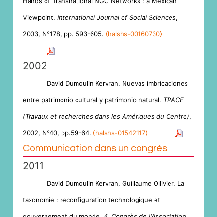
Hands of Transnational NGO Networks : a Mexican
Viewpoint.
International Journal of Social Sciences
,
2003, N°178, pp. 593-605.
⟨halshs-00160730⟩
2002
David Dumoulin Kervran. Nuevas imbricaciones
entre patrimonio cultural y patrimonio natural.
TRACE
(Travaux et recherches dans les Amériques du Centre)
,
2002, N°40, pp.59-64.
⟨halshs-01542117⟩
Communication dans un congrès
2011
David Dumoulin Kervran, Guillaume Ollivier. La
taxonomie : reconfiguration technologique et
gouvernement du monde.
4. Congrès de l'Association