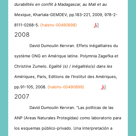
durabilités en conflit à Madagascar, au Mali et au
Mexique
, Khartala-GEMDEV, pp.183-221, 2009, 978-2-
8111-0268-5.
⟨halshs-00490898⟩
2008
David Dumoulin Kervran. Effets inégalitaires du
système ONG en Amérique latine. Polymnia Zagefka et
Christine Zumelo.
Egalité (s) / inégalités(s) dans les
Amériques
, Paris, Editions de l'Institut des Amériques,
pp.91-105, 2008.
⟨halshs-00490899⟩
2007
David Dumoulin Kervran. “Las políticas de las
ANP (Areas Naturales Protegidas) como laboratorio para
los esquemas público-privado. Una interpretación a