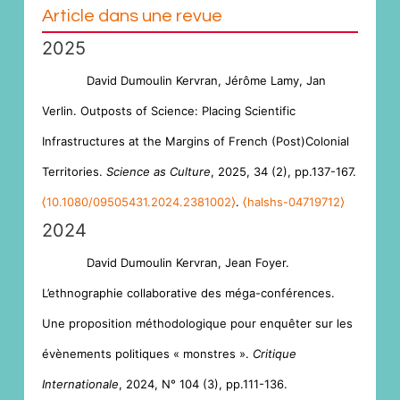
Article dans une revue
2025
David Dumoulin Kervran, Jérôme Lamy, Jan
Verlin. Outposts of Science: Placing Scientific
Infrastructures at the Margins of French (Post)Colonial
Territories.
Science as Culture
, 2025, 34 (2), pp.137-167.
⟨10.1080/09505431.2024.2381002⟩
.
⟨halshs-04719712⟩
2024
David Dumoulin Kervran, Jean Foyer.
L’ethnographie collaborative des méga-conférences.
Une proposition méthodologique pour enquêter sur les
évènements politiques « monstres ».
Critique
Internationale
, 2024, N° 104 (3), pp.111-136.