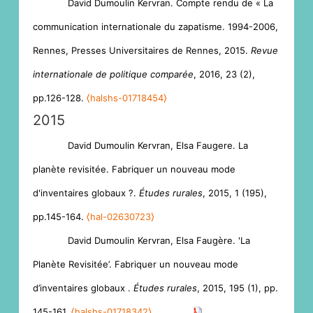
David Dumoulin Kervran. Compte rendu de « La
communication internationale du zapatisme. 1994-2006,
Rennes, Presses Universitaires de Rennes, 2015.
Revue
internationale de politique comparée
, 2016, 23 (2),
pp.126-128.
⟨halshs-01718454⟩
2015
David Dumoulin Kervran, Elsa Faugere. La
planète revisitée. Fabriquer un nouveau mode
d'inventaires globaux ?.
Études rurales
, 2015, 1 (195),
pp.145-164.
⟨hal-02630723⟩
David Dumoulin Kervran, Elsa Faugère. 'La
Planète Revisitée’. Fabriquer un nouveau mode
d’inventaires globaux .
Études rurales
, 2015, 195 (1), pp.
145-161.
⟨halshs-01718342⟩