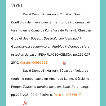
2010
David Dumoulin Kervran, Christian Gros.
Conflictos de inversiones en territorios indígenas : el
turismo en la Comarca Kuna Yala de Panamá. Christian
Gros et Jean Foyer,.
¿Desarollo con identidad ?
Gobernancia economica en Pueblos indígenas : siete
estudios de caso
, IFEA-FLACSO-CEMCA, pp.235-277,
2010.
⟨halshs-00680228⟩
David Dumoulin Kervran, Sébastien Velut. Le
tourisme responsable en Amérique Latine. Géraldine
Froger.
Tourisme durable dans les Suds
, Peter Lang,
pp.223-238, 2010, EcoPolis.
⟨halshs-00556517⟩