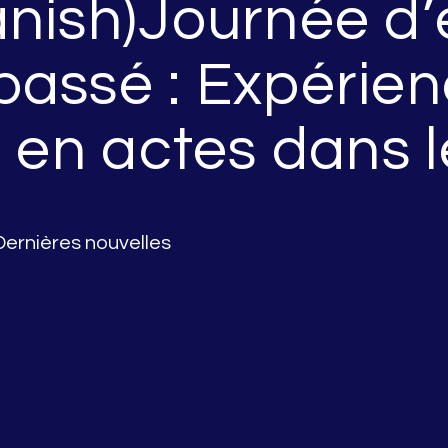
nish)Journée d’
passé : Expérie
s en actes dans 
Dernières nouvelles