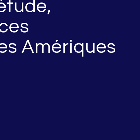
étude,
nces
les Amériques