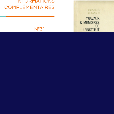
INFORMATIONS
COMPLÉMENTAIRES
N°31
eig (dir.)
ER LE PDF