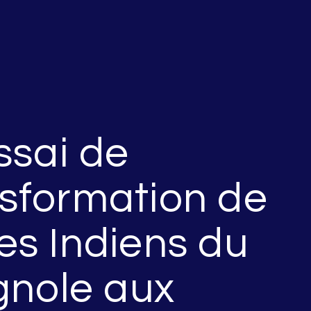
ssai de
nsformation de
es Indiens du
gnole aux