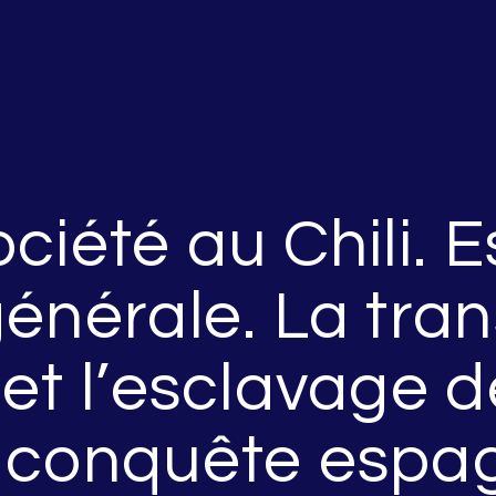
ciété au Chili. E
générale. La tra
 et l’esclavage d
a conquête espa