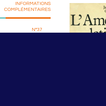
INFORMATIONS
COMPLÉMENTAIRES
N°37
honchol & Guy
ER LE PDF