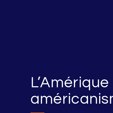
L’Amérique l
américanis