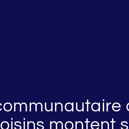
 communautaire a
oisins montent 