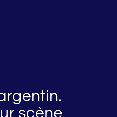
rgentin.
sur scène