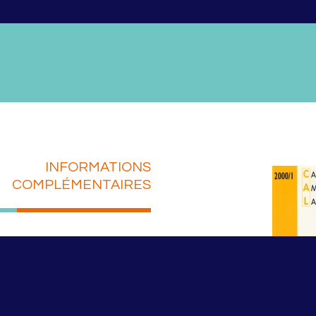
INFORMATIONS
COMPLÉMENTAIRES
N°33
uysse-Cassagne (dir.)