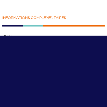
INFORMATIONS COMPLÉMENTAIRES
2025
N°106
CONSULTER LE PDF
ACHETER LE LIVRE