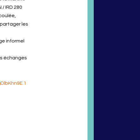
 / IRD 280
coulée,
 partager les
ge informel
nos échanges
DlbKhn9E.1