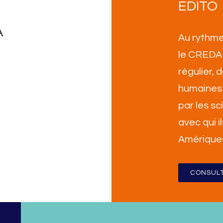
EDITO
A
Au rythme
le CREDA 
régulier,
humaines 
par les sc
avec qui i
Amérique
CONSULT