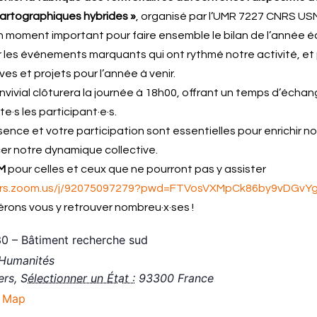
 cartographiques hybrides »
, organisé par l’UMR 7227 CNRS USN
n moment important pour faire ensemble le bilan de l’année é
ur les événements marquants qui ont rythmé notre activité, et
es et projets pour l’année à venir.
nvivial clôturera la journée à 18h00, offrant un temps d’échan
te·s les participant·e·s.
sence et votre participation sont essentielles pour enrichir 
cer notre dynamique collective.
M
pour celles et ceux que ne pourront pas y assister
cnrs.zoom.us/j/92075097279?pwd=FTVosVXMpCk86by9vDGvYg
rons vous y retrouver nombreu·x·ses !
30 – Bâtiment recherche sud
 Humanités
ers
,
Sélectionner un État :
93300
France
 Map