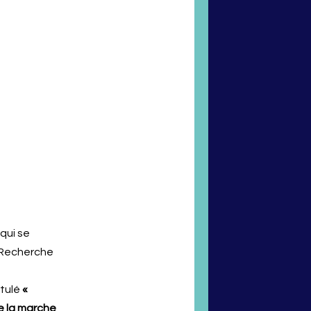
qui se
t Recherche
itulé
«
de la marche