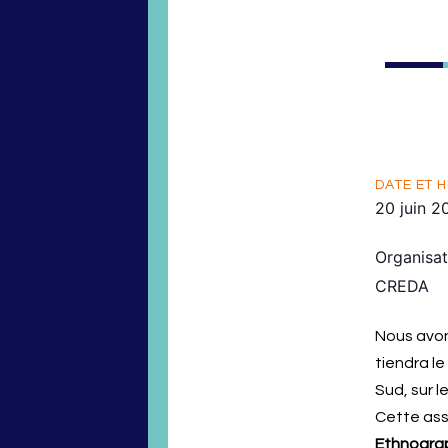
DATE ET H
20 juin 2
Organisat
CREDA
Nous avon
tiendra l
Sud, sur 
Cette ass
Ethnograph