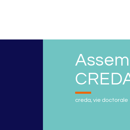
Assem
CREDA
creda
,
vie doctorale