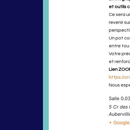
et outils
Ce sera u
revenir s
perspectiv
Un pot co
entre tou·
Votre pré
et renfor
Lien ZOO
https://
Nous espé
Salle 0.0
5 Cr des
Aubervilli
+ Google