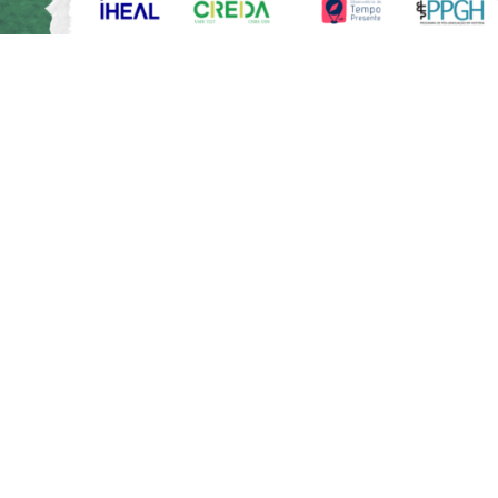
t, à l’occasion des élections brésiliennes, des chercheuses 
·es et français·es, ce cycle a pour vocation de mettre en lumiè
ns tant idéologiques que culturelles, historiographiques et
ogiques, ayant lieu dans l’espace transatlantique.
a de proposer un décryptage des enjeux politiques, économique
environnementaux et culturels des élections, tout en question
autoritaires et fascistes à l’échelle internationale.
 est de la sorte pensé non seulement comme un objet d’étude,
observatoire à partir duquel interroger les épistémologies, p
temporain et réfléchir au rôle des chercheurs/ses en scien
s.
 est de la sorte pensé non seulement comme un objet d’étude,
observatoire à partir duquel interroger les épistémologies, p
temporain et réfléchir au rôle des chercheurs/ses en scien