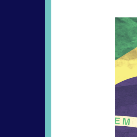
et l’Assoc
21 octobr