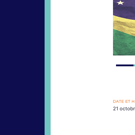
DATE ET H
21 octob
Le cycle 
depuis le