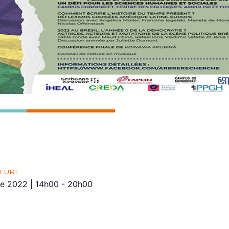
EURE :
re 2022
|
14h00
-
20h00
de conférences « Penser l’actualité brésilienne, penser le te
 Brésil », co-organisé par l’IHEAL-CREDA, l’Observatorio do T