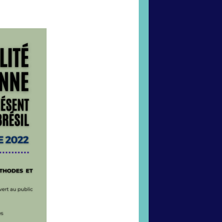
lieu du 19 au
mmun).