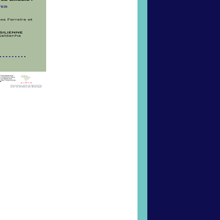
mps présent
empo Presente