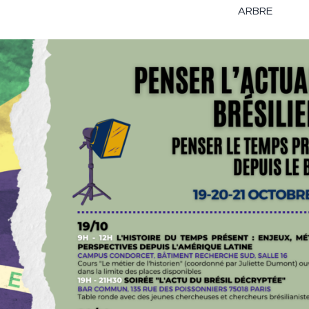
iation pour la Recherche sur le Brésil en Europe (
ARBRE
), aura 
e 2022 à Aubervilliers et Paris (Campus Condorcet et Bar Co