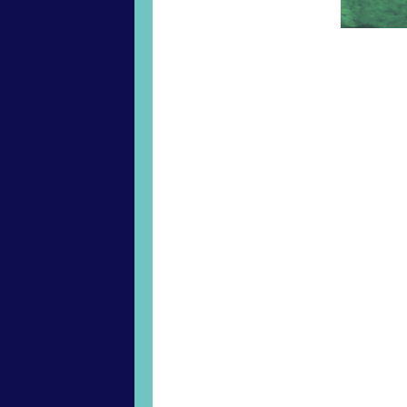
Réunissan
brésilienn
circulatio
épistémol
Il s’agir
raciaux, 
pratiques 
Le Brésil
comme un 
monde con
et sociale
Le Brésil
comme un 
monde con