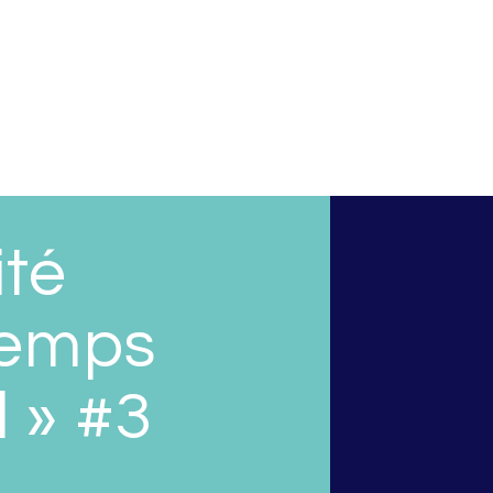
ité
 temps
l » #3