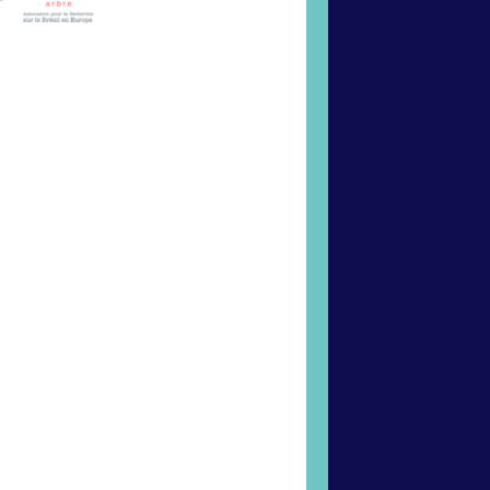
et chercheurs
re les
s, sociaux,
nant les
 mais
enser le
ces humaines
 mais
enser le
ces humaines