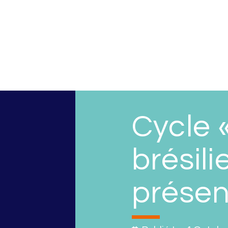
Cycle «
brésil
présent