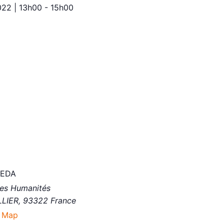
022
|
13h00
-
15h00
dernière séance de l’année 2021-2022, le séminaire central 
ite aux présentations de deux enseignant·es chercheur·es d
sidad del Norte en Colombie.
olinares Guerrero abordera la thématique de la
Construcción
 moderno en Colombia.
Gonzáles Arana dédiera sont interventions aux
Dictaduras en
X). Los casos de Nicaragua y República Dominicana.
REDA
des Humanités
LLIER
,
93322
France
 Map