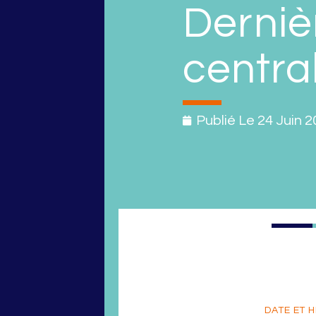
Derniè
centra
Publié Le
24 Juin 2
DATE ET H