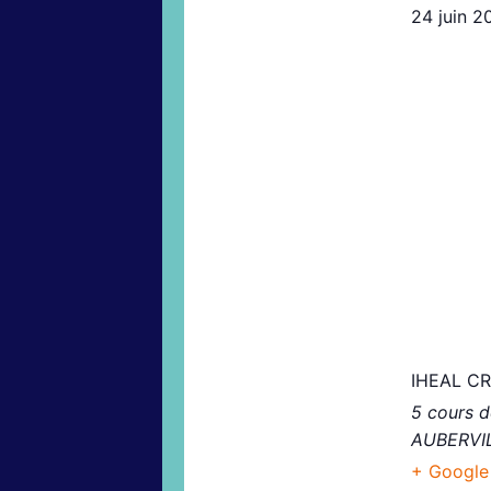
24 juin 2
Pour sa 
vous inv
l’Univer
Ivonne M
racismo
Roberto 
(siglo X
IHEAL C
5 cours 
AUBERVI
+ Google