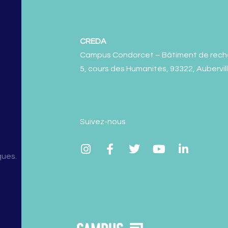
CREDA
Campus Condorcet – Bâtiment de rech
5, cours des Humanités, 93322, Aubervil
Suivez-nous
ques.