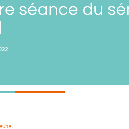
re séance du sé
l
022
EURE :