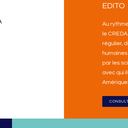
EDITO
A
Au rythme
le CREDA 
régulier,
humaines 
par les sc
avec qui i
Amérique
CONSULT