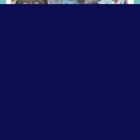
DATE ET HEURE :
25 avril 2023
|
14h00
-
17h00
Mardi 25 avril à 14h, en 5.023 du bâtiment sud du Campus
Condorcet, vous êtes cordialement invité·es à la
soutenance de thèse en anthropologie d’Evelyn Campos
Acosta, doctorante au CREDA UMR 7227. La thèse