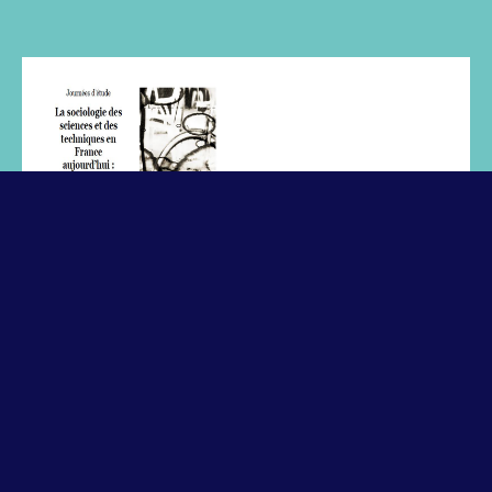
DATE ET HEURE :
12 octobre 2022
|
9h00
-
17h30