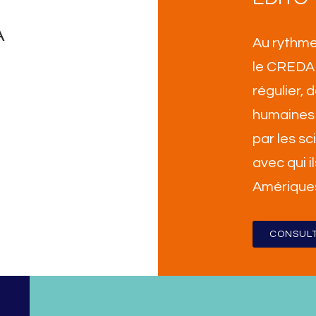
A
Au rythme
le CREDA 
régulier,
humaines 
par les sc
avec qui i
Amérique
CONSULT