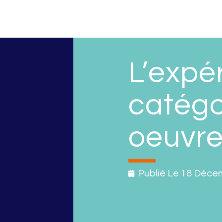
L’expér
catégo
oeuvres
Publié Le
18 Déce