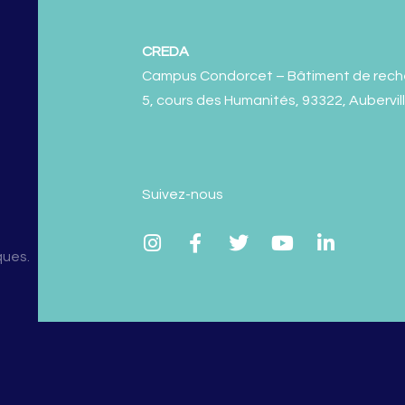
CREDA
Campus Condorcet – Bâtiment de rech
5, cours des Humanités, 93322, Aubervil
Suivez-nous
ques.