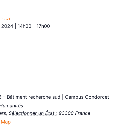
EURE :
r 2024
|
14h00
-
17h00
re de Recherche en Sociologie
ence culturelle. Affects, catégories et effets des oeuvres cult
ant : Hervé Glevarec – sociologue (CERLIS UMR 8070)
redi 19 Janvier de 14h00 à 17h00
pus Condorcet, Salle 16 Bâtiment Recherche Sud
bervilliers
16 – Bâtiment recherche sud | Campus Condorcet
 Humanités
ers
,
Sélectionner un État :
93300
France
 Map