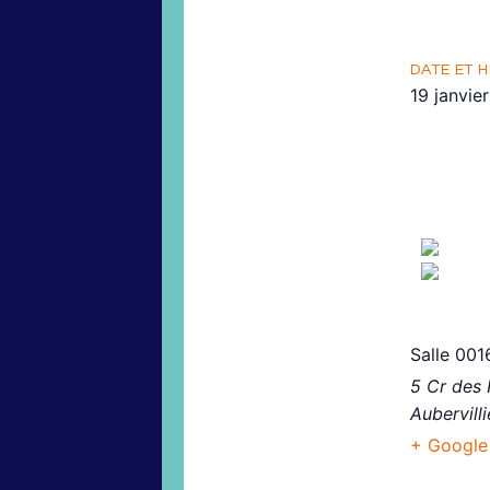
DATE ET H
19 janvie
Séminai
L’expéri
Interven
Vend
Cam
93322 Au
Salle 00
5 Cr des
Aubervilli
+ Google