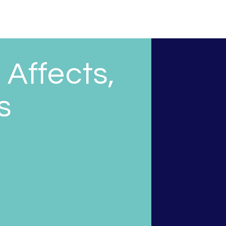
 Affects,
s