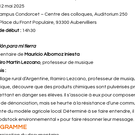
12 mai 2025
ampus Condorcet – Centre des colloques, Auditorium 250
Place du Front Populaire, 93300 Aubervilliers
de début :
14h30
M
ón para mi tierra
entaire de
Mauricio Albornoz Iniesta
ro Martin Lezcano
, professeur de musique
s :
illage rural d’Argentine, Ramiro Lezcano, professeur de musiq
ique, découvre que des produits chimiques sont pulvérisés p
ettant en danger ses élèves. Il s’associe à eux pour compose
de dénonciation, mais se heurte à la résistance d’une com
 du modèle agricole local. Déterminé à se faire entendre, il 
odstock environnemental » pour faire résonner leur message.
OGRAMME
 Projection du documentaire