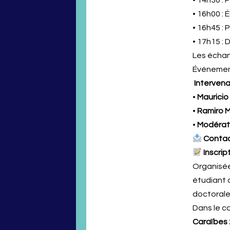
• 16h00 : 
• 16h45 :
• 17h15 :
Les échan
Événement
Intervena
•
Mauricio
•
Ramiro M
•
Modérati
Contac
Inscrip
Organisée 
étudiant 
doctorale
Dans le ca
Caraïbes 