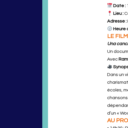
Date :
Lieu :
C
Adresse :
Heure 
LE FIL
Una canci
Un docum
Avec
Rami
Synopsi
Dans un v
charismat
écoles, m
chansons 
dépendante
d’un « Wo
AU PR
• 14h30 :