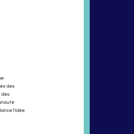
ue
rès des
r des
munauté
lance l’idée