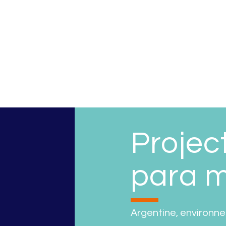
Projec
para m
Argentine
,
environn