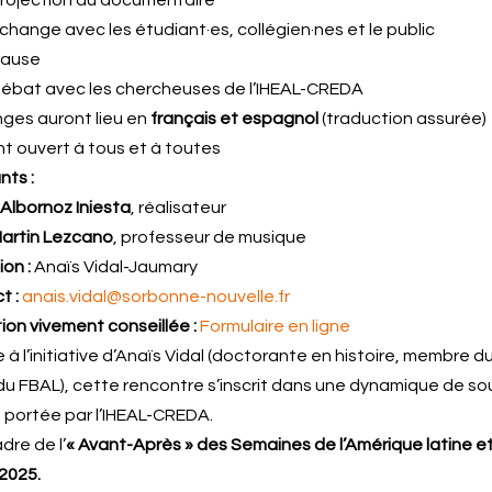
Échange avec les étudiant·es, collégien·nes et le public
 Pause
 Débat avec les chercheuses de l’IHEAL-CREDA
ges auront lieu en
français et espagnol
(traduction assurée)
 ouvert à tous et à toutes
nts :
 Albornoz Iniesta
, réalisateur
artin Lezcano
, professeur de musique
on :
Anaïs Vidal-Jaumary
t :
anais.vidal@sorbonne-nouvelle.fr
tion vivement conseillée :
Formulaire en ligne
à l’initiative d’Anaïs Vidal (doctorante en histoire, membre du
du FBAL), cette rencontre s’inscrit dans une dynamique de sout
 portée par l’IHEAL-CREDA.
dre de l’
« Avant-Après » des Semaines de l’Amérique latine e
2025.