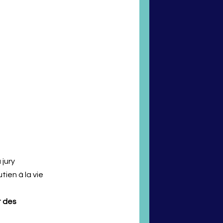
 jury
ien à la vie
t des