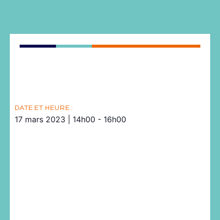
DATE ET HEURE :
17 mars 2023
|
14h00
-
16h00
Pour sa prochaine séance, le vendredi 17 mars à 14h, l’Axe
TEA invite
Jean-Noël Jouzel
et
Grettel Navas
à venir
discuter de « l’exposition aux pesticides des travailleurs et
travailleuses agricoles ». Rendez-vous en salle 5.023 du
bâtiment de recherche sud (5e ét.).