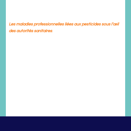
Jean-Noël Jouzel
(Directeur de recherches au CNRS,
Centre de Sociologie des Organisations, Sciences Po) :
Surveiller et responsabiliser :
Les maladies professionnelles liées aux pesticides sous l’
œil
des autorités sanitaires
.
Depuis la fin du siècle dernier, une série de données
épidémiologiques indiquent que l’exposition
professionnelle aux pesticides constitue un facteur de
risque pour certaines pathologies chroniques (maladies
neurodégénératives, maladies respiratoires, cancers…).
Pourtant, ces produits demeurent des éléments centraux
de la production agricole, en France comme dans de
nombreux autres pays. Dans cette communication, je
montrerai que ce constat renvoie à la continuité historique
des politiques mises en place par les autorités sanitaires
en charge du contrôle des pesticides, qui placent
structurellement sur les agriculteurs eux-mêmes la