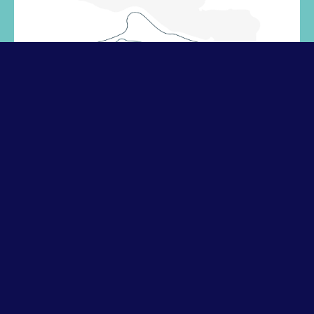
DATE ET HEURE :
17 février 2023
|
14h00
-
16h00
L’axe Transitions Écologiques Américaines (TEA) vous invite
à la 4e séance de son séminaire le vendredi 17 février à
14h en salle 5.023. Cette séance sera dédiée au thème de
LA MER et plus précisemment de la région Caraïbes /
Amérique centrale et ouvrira la discussion entre Justine