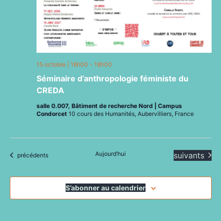
15 octobre | 16h00
-
18h00
Séminaire d’anthropologie féministe du
CREDA
salle 0.007, Bâtiment de recherche Nord | Campus
Condorcet
10 cours des Humanités, Aubervilliers, France
Aujourd’hui
Évènements
suivants
Évènements
précédents
S’abonner au calendrier