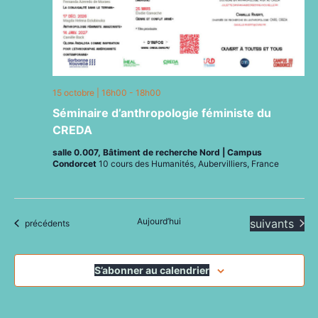
15 octobre | 16h00
-
18h00
Séminaire d’anthropologie féministe du
CREDA
salle 0.007, Bâtiment de recherche Nord | Campus
Condorcet
10 cours des Humanités, Aubervilliers, France
Aujourd’hui
Évènements
suivants
Évènements
précédents
S’abonner au calendrier