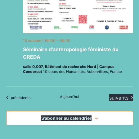
15 octobre | 16h00
-
18h00
Séminaire d’anthropologie féministe du
CREDA
salle 0.007, Bâtiment de recherche Nord | Campus
Condorcet
10 cours des Humanités, Aubervilliers, France
Aujourd’hui
Évènements
suivants
Évènements
précédents
S’abonner au calendrier