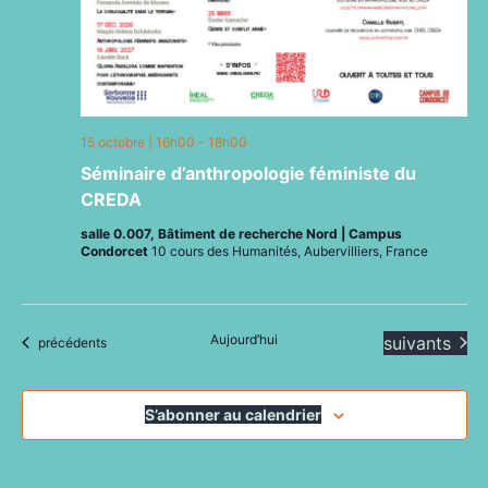
15 octobre | 16h00
-
18h00
Séminaire d’anthropologie féministe du
CREDA
salle 0.007, Bâtiment de recherche Nord | Campus
Condorcet
10 cours des Humanités, Aubervilliers, France
Aujourd’hui
Évènements
suivants
Évènements
précédents
S’abonner au calendrier