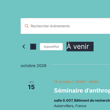
Recherche
Saisir
mot-
et
clé.
À venir
Rechercher
Aujourd’hui
navigation
Évènements
Sélectionnez
par
une
octobre 2026
de
mot-
date.
clé.
vues
15 octobre | 16h00
-
18h00
JEU
15
Séminaire d’anthro
Évènements
salle 0.007, Bâtiment de recher
Aubervilliers, France