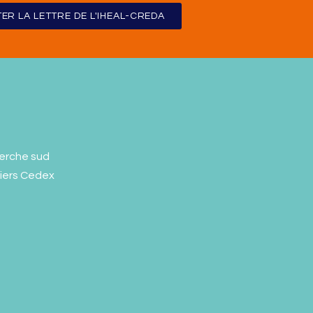
ER LA LETTRE DE L'IHEAL-CREDA
erche sud
liers Cedex