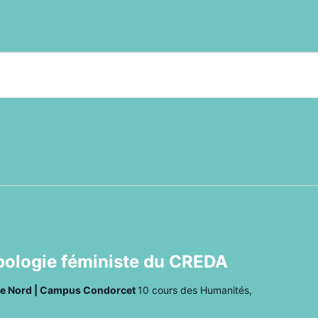
pologie féministe du CREDA
che Nord | Campus Condorcet
10 cours des Humanités,