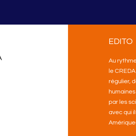
EDITO
A
Au rythme
le CREDA 
régulier,
humaines 
par les sc
avec qui i
Amérique