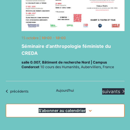
15 octobre | 16h00
-
18h00
Séminaire d’anthropologie féministe du
CREDA
salle 0.007, Bâtiment de recherche Nord | Campus
Condorcet
10 cours des Humanités, Aubervilliers, France
Aujourd’hui
Évènements
suivants
Évènements
précédents
S’abonner au calendrier