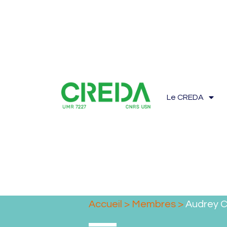
Le CREDA
Accueil
>
Membres
>
Audrey 