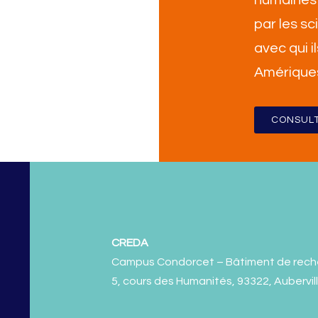
par les sc
avec qui i
Amérique
CONSULT
CREDA
Campus Condorcet – Bâtiment de rech
5, cours des Humanités, 93322, Aubervil