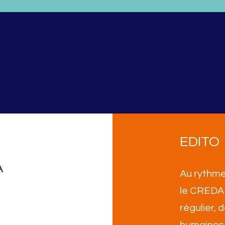
EDITO
A
Au rythme
le CREDA 
régulier,
humaines 