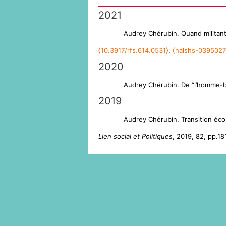
2021
Audrey Chérubin. Quand militan
⟨10.3917/rfs.614.0531⟩
.
⟨halshs-0395027
2020
Audrey Chérubin. De “l’homme-b
2019
Audrey Chérubin. Transition écolo
Lien social et Politiques
, 2019, 82, pp.1