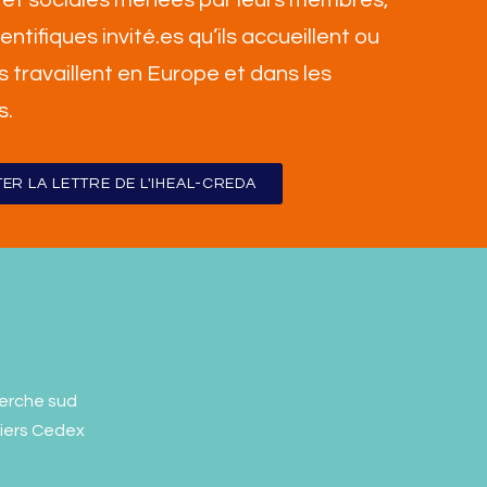
ientifiques invité.es qu’ils accueillent ou
ls travaillent en Europe et dans les
s
.
ER LA LETTRE DE L'IHEAL-CREDA
erche sud
liers Cedex