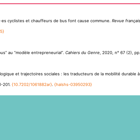
t·es cyclistes et chauffeurs de bus font cause commune.
Revue français
5⟩
us” au “modèle entrepreneurial”.
Cahiers du Genre
, 2020, n° 67 (2), p
gique et trajectoires sociales : les traducteurs de la mobilité durable à
81-201.
⟨10.7202/1061882ar⟩
.
⟨halshs-03950293⟩