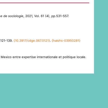
e de sociologie
, 2021, Vol. 61 (4), pp.531-557.
p.121-139.
⟨10.3917/cdge.067.0121⟩
.
⟨halshs-03950281⟩
 Mexico entre expertise internationale et politique locale.