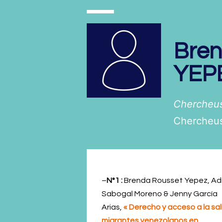
Bre
YEP
Chercheus
Chercheus
–
N°1 :
Brenda Rousset Yepez, Ad
Sabogal Moreno & Jenny García
Arias,
« Derecho y acceso a la sal
migrantes venezolanos en