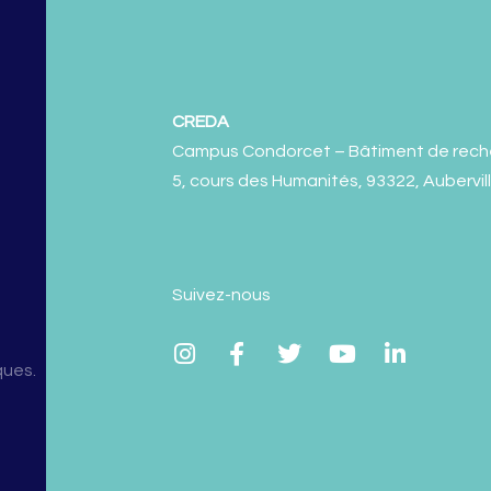
CREDA
Campus Condorcet – Bâtiment de rech
5, cours des Humanités, 93322, Aubervil
Suivez-nous
ques.