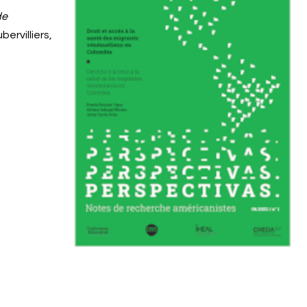
de
ubervilliers,