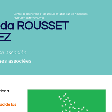
Centre de Recherche et de Documentation sur les Amériques -
CNRS/IRD UMR 7227/280
nda
ROUSSET
EZ
e associée
es associées
riana
ud de los