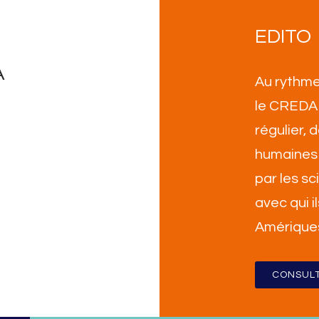
EDITO
A
Au rythme
le CREDA 
régulier,
humaines 
par les sc
avec qui i
Amérique
CONSULT