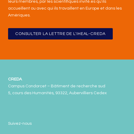
leurs membres, par les scientifiques invité.es qu’ils
accueillent ou avec qui ils travaillent en Europe et dans les
Amériques
.
CONSULTER LA LETTRE DE L'IHEAL-CREDA
CREDA
Campus Condorcet – Bâtiment de recherche sud
5, cours des Humanités, 93322, Aubervilliers Cedex
Suivez-nous