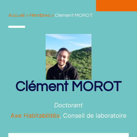
Accueil
>
Membres
>
Clément MOROT
Clément
MOROT
Doctorant
Axe Habitabilités
,
Conseil de laboratoire