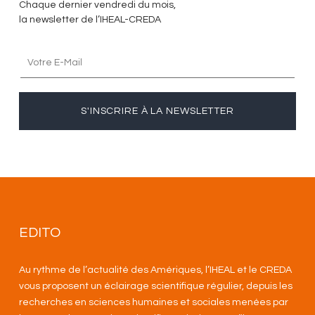
Chaque dernier vendredi du mois,
la newsletter de l’IHEAL-CREDA
S'INSCRIRE À LA NEWSLETTER
EDITO
Au rythme de l’actualité des Amériques, l’IHEAL et le CREDA
vous proposent un éclairage scientifique régulier, depuis les
recherches en sciences humaines et sociales menées par