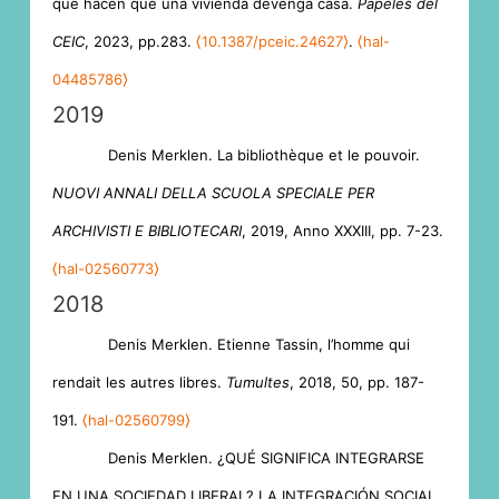
que hacen que una vivienda devenga casa.
Papeles del
CEIC
, 2023, pp.283.
⟨10.1387/pceic.24627⟩
.
⟨hal-
04485786⟩
2019
Denis Merklen. La bibliothèque et le pouvoir.
NUOVI ANNALI DELLA SCUOLA SPECIALE PER
ARCHIVISTI E BIBLIOTECARI
, 2019, Anno XXXIII, pp. 7-23.
⟨hal-02560773⟩
2018
Denis Merklen. Etienne Tassin, l’homme qui
rendait les autres libres.
Tumultes
, 2018, 50, pp. 187-
191.
⟨hal-02560799⟩
Denis Merklen. ¿QUÉ SIGNIFICA INTEGRARSE
EN UNA SOCIEDAD LIBERAL? LA INTEGRACIÓN SOCIAL