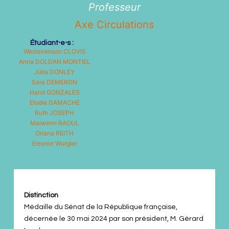
Professeur
Axe Circulations
Étudiant⋅e⋅s :
Westevenson
CLOVIS
Anna
DOLDAN MONTIEL
Júlia
DONLEY
Sara
DEMERON
Harol
GONZALES
Elodie
GAMACHE
Ruth
JOSEPH
Maiwenn
RAOUL
Oriana
REITH
Eleonor Wurgler
Distinction
Médaille du Sénat de la République française,
décernée le 30 mai 2024 par son président, M. Gérard