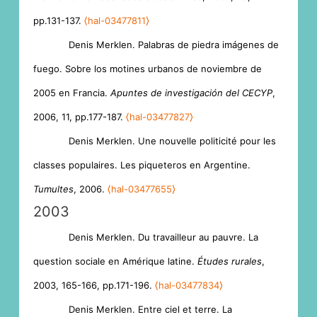
pp.131-137.
⟨hal-03477811⟩
Denis Merklen. Palabras de piedra imágenes de
fuego. Sobre los motines urbanos de noviembre de
2005 en Francia.
Apuntes de investigación del CECYP
,
2006, 11, pp.177-187.
⟨hal-03477827⟩
Denis Merklen. Une nouvelle politicité pour les
classes populaires. Les piqueteros en Argentine.
Tumultes
, 2006.
⟨hal-03477655⟩
2003
Denis Merklen. Du travailleur au pauvre. La
question sociale en Amérique latine.
Études rurales
,
2003, 165-166, pp.171-196.
⟨hal-03477834⟩
Denis Merklen. Entre ciel et terre. La