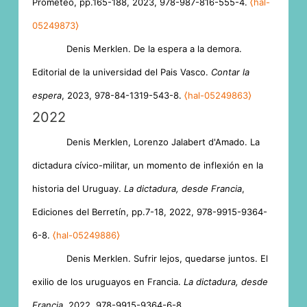
Prometeo, pp.165-188, 2023, 978-987-816-555-4.
⟨hal-
05249873⟩
Denis Merklen. De la espera a la demora.
Editorial de la universidad del Pais Vasco.
Contar la
espera
, 2023, 978-84-1319-543-8.
⟨hal-05249863⟩
2022
Denis Merklen, Lorenzo Jalabert d'Amado. La
dictadura cívico-militar, un momento de inflexión en la
historia del Uruguay.
La dictadura, desde Francia
,
Ediciones del Berretín, pp.7-18, 2022, 978-9915-9364-
6-8.
⟨hal-05249886⟩
Denis Merklen. Sufrir lejos, quedarse juntos. El
exilio de los uruguayos en Francia.
La dictadura, desde
Francia
, 2022, 978-9915-9364-6-8.