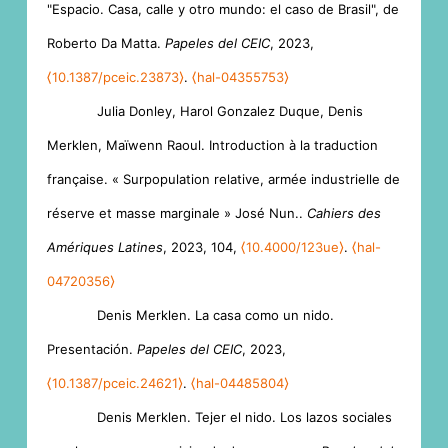
"Espacio. Casa, calle y otro mundo: el caso de Brasil", de
Roberto Da Matta.
Papeles del CEIC
, 2023,
⟨10.1387/pceic.23873⟩
.
⟨hal-04355753⟩
Julia Donley, Harol Gonzalez Duque, Denis
Merklen, Maïwenn Raoul. Introduction à la traduction
française. « Surpopulation relative, armée industrielle de
réserve et masse marginale » José Nun..
Cahiers des
Amériques Latines
, 2023, 104,
⟨10.4000/123ue⟩
.
⟨hal-
04720356⟩
Denis Merklen. La casa como un nido.
Presentación.
Papeles del CEIC
, 2023,
⟨10.1387/pceic.24621⟩
.
⟨hal-04485804⟩
Denis Merklen. Tejer el nido. Los lazos sociales