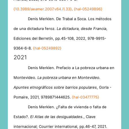
⟨10.3989/aeamer.2007.v64.i1.33⟩
.
⟨hal-05249896⟩
Denis Merklen. De Trabal a Soca. Los métodos
de una dictadura feroz.
La dictadura, desde Francia
,
Ediciones del Berretín, pp.45-108, 2022, 978-9915-
9364-6-8.
⟨hal-05249892⟩
2021
Denis Merklen. Prefacio a La pobreza urbana en
Montevideo.
La pobreza urbana en Montevideo.
Apuntes etnográficos sobre barrios populares
, Gorla -
Pomaire, 2021, 9789871444625.
⟨hal-03477775⟩
Denis Merklen. ¿Falta de vivienda o falta de
Estado?.
El Atlas de las desigualdades.
, Clave
internacional; Courrier international, pp.46-47, 2021.