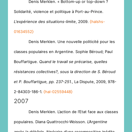
Denis Merklen. « Bottom-up or top-down ?
Solidarité, violence et politique à Port-au-Prince.
L'expérience des situations-limite
, 2009.
⟨halshs-
01634552⟩
Denis Merklen. Une nouvelle politicité pour les
classes populaires en Argentine. Sophie Béroud; Paul
Bouffartigue.
Quand le travail se précarise, quelles
résistances collectives?, sous la direction de S. Béroud
et P. Bouffartigue, pp. 237-251.
, La Dispute, 2009, 978-
2-84303-186-1.
⟨hal-02559448⟩
2007
Denis Merklen. L’action de l’Etat face aux classes
populaires. Diana Quattrocchi-Woisson.
L’Argentine
après la débâcle. Itinéraire d’une recomposition inédite
,