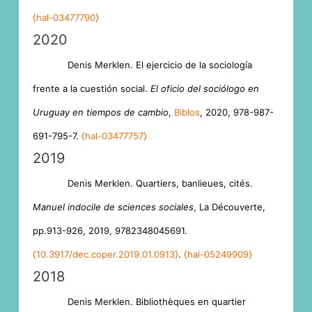
⟨hal-03477790⟩
2020
Denis Merklen. El ejercicio de la sociología
frente a la cuestión social.
El oficio del sociólogo en
Uruguay en tiempos de cambio
,
Biblos
, 2020, 978-987-
691-795-7.
⟨hal-03477757⟩
2019
Denis Merklen. Quartiers, banlieues, cités.
Manuel indocile de sciences sociales
, La Découverte,
pp.913-926, 2019, 9782348045691.
⟨10.3917/dec.coper.2019.01.0913⟩
.
⟨hal-05249909⟩
2018
Denis Merklen. Bibliothèques en quartier