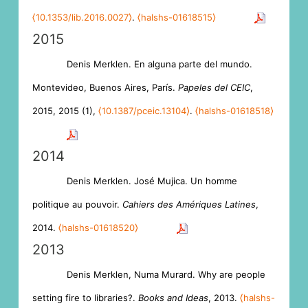
⟨10.1353/lib.2016.0027⟩
.
⟨halshs-01618515⟩
2015
Denis Merklen. En alguna parte del mundo.
Montevideo, Buenos Aires, París.
Papeles del CEIC
,
2015, 2015 (1),
⟨10.1387/pceic.13104⟩
.
⟨halshs-01618518⟩
2014
Denis Merklen. José Mujica. Un homme
politique au pouvoir.
Cahiers des Amériques Latines
,
2014.
⟨halshs-01618520⟩
2013
Denis Merklen, Numa Murard. Why are people
setting fire to libraries?.
Books and Ideas
, 2013.
⟨halshs-