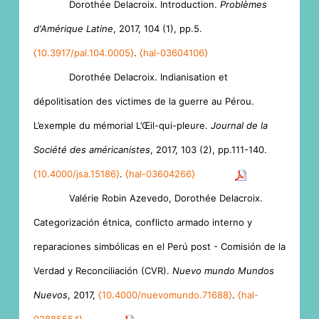
Dorothée Delacroix. Introduction.
Problèmes
d'Amérique Latine
, 2017, 104 (1), pp.5.
⟨10.3917/pal.104.0005⟩
.
⟨hal-03604106⟩
Dorothée Delacroix. Indianisation et
dépolitisation des victimes de la guerre au Pérou.
L’exemple du mémorial L’Œil-qui-pleure.
Journal de la
Société des américanistes
, 2017, 103 (2), pp.111-140.
⟨10.4000/jsa.15186⟩
.
⟨hal-03604266⟩
Valérie Robin Azevedo, Dorothée Delacroix.
Categorización étnica, conflicto armado interno y
reparaciones simbólicas en el Perú post - Comisión de la
Verdad y Reconciliación (CVR).
Nuevo mundo Mundos
Nuevos
, 2017,
⟨10.4000/nuevomundo.71688⟩
.
⟨hal-