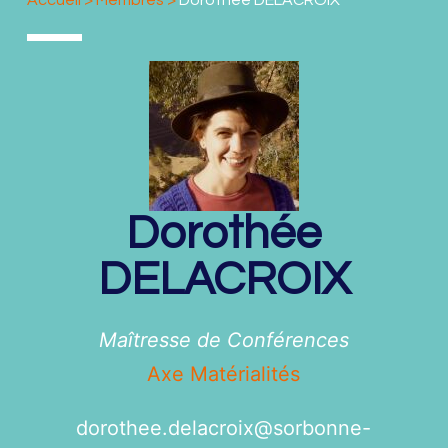
Accueil
>
Membres
>
Dorothée DELACROIX
Dorothée
DELACROIX
Maîtresse de Conférences
Axe Matérialités
dorothee.delacroix@
sorbonne-