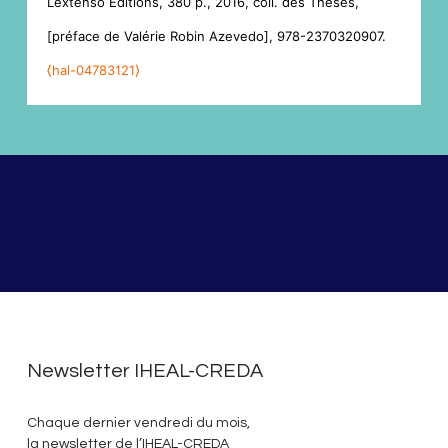
Lextenso Éditions, 380 p., 2016, coll. des Thèses,
[préface de Valérie Robin Azevedo], 978-2370320907.
⟨hal-04783121⟩
Newsletter IHEAL-CREDA
Chaque dernier vendredi du mois,
la newsletter de l’IHEAL-CREDA