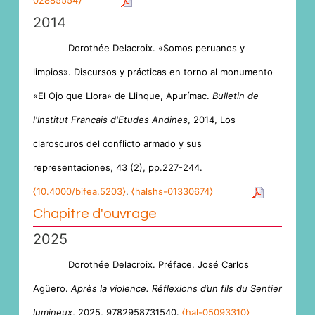
02885554⟩
2014
Dorothée Delacroix. «Somos peruanos y
limpios». Discursos y prácticas en torno al monumento
«El Ojo que Llora» de Llinque, Apurímac.
Bulletin de
l'Institut Francais d'Etudes Andines
, 2014, Los
claroscuros del conflicto armado y sus
representaciones, 43 (2), pp.227-244.
⟨10.4000/bifea.5203⟩
.
⟨halshs-01330674⟩
Chapitre d'ouvrage
2025
Dorothée Delacroix. Préface. José Carlos
Agüero.
Après la violence. Réflexions d’un fils du Sentier
lumineux
, 2025, 9782958731540.
⟨hal-05093310⟩