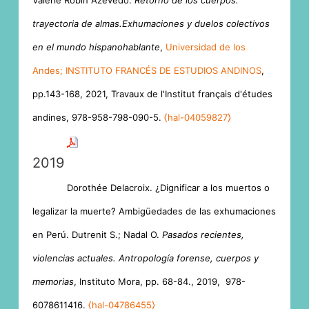
Valérie Robin Azevedo.
Retorno de los cuerpos.
trayectoria de almas.Exhumaciones y duelos colectivos
en el mundo hispanohablante
,
Universidad de los
Andes; INSTITUTO FRANCÉS DE ESTUDIOS ANDINOS
,
pp.143-168, 2021, Travaux de l'Institut français d'études
andines, 978-958-798-090-5.
⟨hal-04059827⟩
2019
Dorothée Delacroix. ¿Dignificar a los muertos o
legalizar la muerte? Ambigüedades de las exhumaciones
en Perú. Dutrenit S.; Nadal O.
Pasados recientes,
violencias actuales. Antropología forense, cuerpos y
memorias
, Instituto Mora, pp. 68-84., 2019, ‎ 978-
6078611416.
⟨hal-04786455⟩