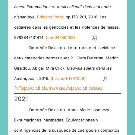
âmes. Exhumations et deuil collectif dans le monde
hispanique
,
Editions Pétra
, pp.173-201, 2016, Les
cadavres dans les génocides et les violences de masse,
9782847431414.
⟨hal-04786463⟩
Dorothée Delacroix. Le terroriste et la victime :
deux catégories hermétiques ? . Clara Duterme, Marion
Giraldou, Abigail Mira Crick.
Mauvais sujets dans les
Amériques
,
, 2016.
⟨halshs-01341059⟩
N°spécial de revue/special issue
2021
Dorothée Delacroix, Anne-Marie Losonczy.
Exhumaciones inacabadas. Equivocaciones y
contingencias de la búsqueda de cuerpos en contextos