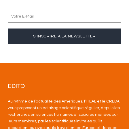
S'INSCRIRE À LA NEWSLETTER
EDITO
Au rythme de l’actualité des Amériques, l’IHEAL et le CREDA
vous proposent un éclairage scientifique régulier, depuis les
recherches en sciences humaines et sociales menées par
leurs membres, par les scientifiques invité.es qu’ils
accueillent ou avec qui ils travaillent en Europe et dans les