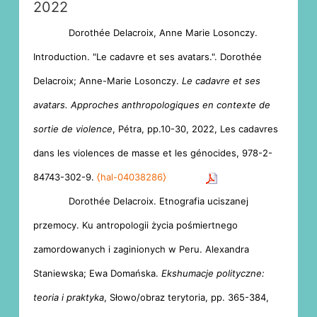
2022
Dorothée Delacroix, Anne Marie Losonczy.
Introduction. "Le cadavre et ses avatars.". Dorothée
Delacroix; Anne-Marie Losonczy.
Le cadavre et ses
avatars. Approches anthropologiques en contexte de
sortie de violence
, Pétra, pp.10-30, 2022, Les cadavres
dans les violences de masse et les génocides, 978-2-
84743-302-9.
⟨hal-04038286⟩
Dorothée Delacroix. Etnografia uciszanej
przemocy. Ku antropologii życia pośmiertnego
zamordowanych i zaginionych w Peru. Alexandra
Staniewska; Ewa Domańska.
Ekshumacje polityczne:
teoria i praktyka
, Słowo/obraz terytoria, pp. 365-384,