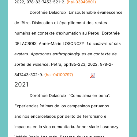
2022, 978-83-7453-521-2.
⟨hal-03949801⟩
Dorothée Delacroix. L’insoutenable évanescence
de l’être. Dislocation et éparpillement des restes
humains en contexte d’exhumation au Pérou. Dorothée
DELACROIX; Anne-Marie LOSONCZY.
Le cadavre et ses
avatars. Approches anthropologiques en contexte de
sortie de violence
, Pétra, pp.185-223, 2022, 978-2-
847443-302-9.
⟨hal-04100797⟩
2021
Dorothée Delacroix. “Como alma en pena”.
Experiencias íntimas de los campesinos peruanos
andinos encarcelados por delito de terrorismo e
impactos en la vida comunitaria. Anne-Marie Losonczy;