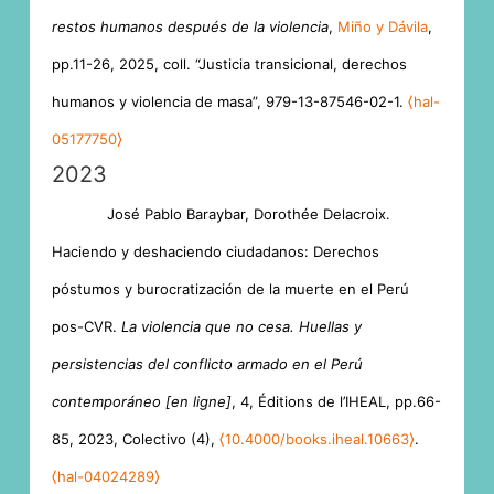
restos humanos después de la violencia
,
Miño y Dávila
,
pp.11-26, 2025, coll. “Justicia transicional, derechos
humanos y violencia de masa”, 979-13-87546-02-1.
⟨hal-
05177750⟩
2023
José Pablo Baraybar, Dorothée Delacroix.
Haciendo y deshaciendo ciudadanos: Derechos
póstumos y burocratización de la muerte en el Perú
pos-CVR.
La violencia que no cesa. Huellas y
persistencias del conflicto armado en el Perú
contemporáneo [en ligne]
, 4, Éditions de l’IHEAL, pp.66-
85, 2023, Colectivo (4),
⟨10.4000/books.iheal.10663⟩
.
⟨hal-04024289⟩