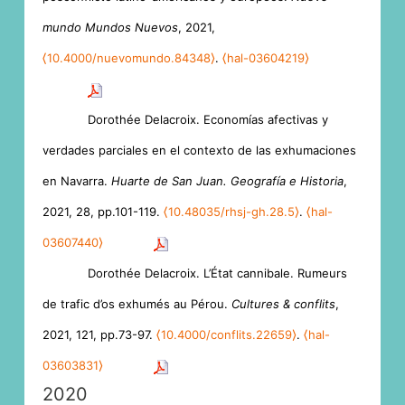
mundo Mundos Nuevos
, 2021,
⟨10.4000/nuevomundo.84348⟩
.
⟨hal-03604219⟩
Dorothée Delacroix. Economías afectivas y
verdades parciales en el contexto de las exhumaciones
en Navarra.
Huarte de San Juan. Geografía e Historia
,
2021, 28, pp.101-119.
⟨10.48035/rhsj-gh.28.5⟩
.
⟨hal-
03607440⟩
Dorothée Delacroix. L’État cannibale. Rumeurs
de trafic d’os exhumés au Pérou.
Cultures & conflits
,
2021, 121, pp.73-97.
⟨10.4000/conflits.22659⟩
.
⟨hal-
03603831⟩
2020