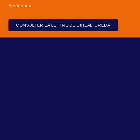
Amériques
.
CONSULTER LA LETTRE DE L'IHEAL-CREDA
CREDA
Campus Condorcet – Bâtiment de recherche sud
5, cours des Humanités, 93322, Aubervilliers Cedex
Suivez-nous