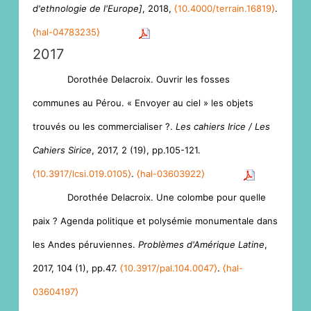
d'ethnologie de l'Europe]
, 2018,
⟨10.4000/terrain.16819⟩
.
⟨hal-04783235⟩
2017
Dorothée Delacroix. Ouvrir les fosses
communes au Pérou. « Envoyer au ciel » les objets
trouvés ou les commercialiser ?.
Les cahiers Irice / Les
Cahiers Sirice
, 2017, 2 (19), pp.105-121.
⟨10.3917/lcsi.019.0105⟩
.
⟨hal-03603922⟩
Dorothée Delacroix. Une colombe pour quelle
paix ? Agenda politique et polysémie monumentale dans
les Andes péruviennes.
Problèmes d'Amérique Latine
,
2017, 104 (1), pp.47.
⟨10.3917/pal.104.0047⟩
.
⟨hal-
03604197⟩