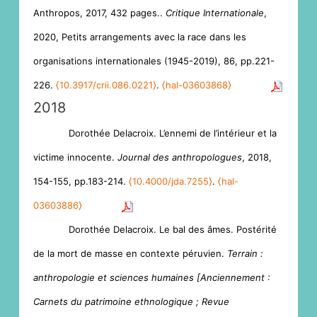
Anthropos, 2017, 432 pages..
Critique Internationale
,
2020, Petits arrangements avec la race dans les
organisations internationales (1945-2019), 86, pp.221-
226.
⟨10.3917/crii.086.0221⟩
.
⟨hal-03603868⟩
2018
Dorothée Delacroix. L’ennemi de l’intérieur et la
victime innocente.
Journal des anthropologues
, 2018,
154-155, pp.183-214.
⟨10.4000/jda.7255⟩
.
⟨hal-
03603886⟩
Dorothée Delacroix. Le bal des âmes. Postérité
de la mort de masse en contexte péruvien.
Terrain :
anthropologie et sciences humaines [Anciennement :
Carnets du patrimoine ethnologique ; Revue