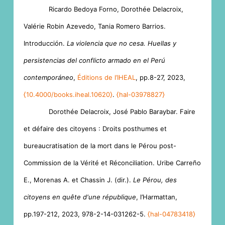
Ricardo Bedoya Forno, Dorothée Delacroix,
Valérie Robin Azevedo, Tania Romero Barrios.
Introducción.
La violencia que no cesa. Huellas y
persistencias del conflicto armado en el Perú
contemporáneo
,
Éditions de l’IHEAL
, pp.8-27, 2023,
⟨10.4000/books.iheal.10620⟩
.
⟨hal-03978827⟩
Dorothée Delacroix, José Pablo Baraybar. Faire
et défaire des citoyens : Droits posthumes et
bureaucratisation de la mort dans le Pérou post-
Commission de la Vérité et Réconciliation. Uribe Carreño
E., Morenas A. et Chassin J. (dir.).
Le Pérou, des
citoyens en quête d'une république
, l’Harmattan,
pp.197-212, 2023, 978-2-14-031262-5.
⟨hal-04783418⟩