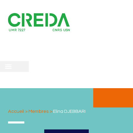
recherche
scientifique
 doctorale
Accueil
>
Membres
>
Elina DJEBBARI