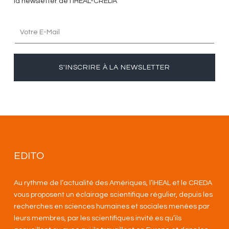
la newsletter de l’IHEAL-CREDA
S'INSCRIRE À LA NEWSLETTER
EDITO
Au rythme de l’actualité des Amériques, l’IHEAL et le CREDA
vous proposent un éclairage scientifique régulier, depuis les
recherches en sciences humaines et sociales menées par
leurs membres, par les scientifiques invité.es qu’ils