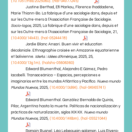
⟨10.1051/nss/2025060⟩
.
⟨hal-04977245⟩
Justine Berthod, Efi Markou, Florence Ihaddadene,
Marie Thiann-Bo. La fabrique d’une sociologie dans, depuis et
sur les Outre-mers à l’Association Française de Sociologie.
Socio-logos
, 2025, La fabrique d’une sociologie dans, depuis et
sur les Outre-mers à l’Association Française de Sociologie, 21,
⟨10.4000/14k43⟩
.
⟨hal-05244418⟩
Jordie Blanc Ansari. Buen vivir et éducation
décoloniale. Ethnographie croisée en Amazonie équatorienne
et bolivienne.
IdeAs : idées d'Amérique
, 2025, 25,
⟨10.4000/13g1m⟩
.
⟨halshs-05606360⟩
Edward Blumenthal, Alejandro E Gómez, Pedro
Iacobelli. Transoceánica – Espacios, percepciones e
imaginarios entre los mundos Atlántico y Pacífico.
Nuevo mundo
Mundos Nuevos
, 2025,
⟨10.4000/13d64⟩
.
⟨hal-04965741⟩
Edward Blumenthal. González Bernaldo de Quirós,
Pilar, Argentina hasta la muerte. Políticas de nacionalización y
prácticas de naturalización, siglos XIX-XX.
Nuevo mundo
Mundos Nuevos
, 2025,
⟨10.4000/146bm⟩
.
⟨hal-05521044⟩
Romain Busnel, Léa Lebeaupin‐salamon, Luis Rivera‐