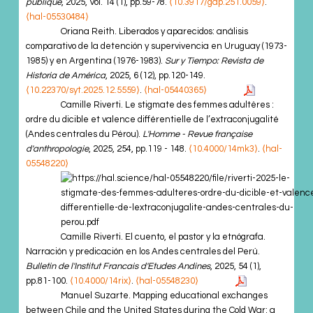
publique
, 2025, Vol. 14 (1), pp.59-78.
⟨10.3917/gap.251.0059⟩
.
⟨hal-05530484⟩
Oriana Reith. Liberados y aparecidos: análisis
comparativo de la detención y supervivencia en Uruguay (1973-
1985) y en Argentina (1976-1983).
Sur y Tiempo: Revista de
Historia de América
, 2025, 6 (12), pp.120-149.
⟨10.22370/syt.2025.12.5559⟩
.
⟨hal-05440365⟩
Camille Riverti. Le stigmate des femmes adultères :
ordre du dicible et valence différentielle de l’extraconjugalité
(Andes centrales du Pérou).
L'Homme - Revue française
d'anthropologie
, 2025, 254, pp.119 - 148.
⟨10.4000/14mk3⟩
.
⟨hal-
05548220⟩
Camille Riverti. El cuento, el pastor y la etnógrafa.
Narración y predicación en los Andes centrales del Perú.
Bulletin de l'Institut Francais d'Etudes Andines
, 2025, 54 (1),
pp.81-100.
⟨10.4000/14rix⟩
.
⟨hal-05548230⟩
Manuel Suzarte. Mapping educational exchanges
between Chile and the United States during the Cold War: a