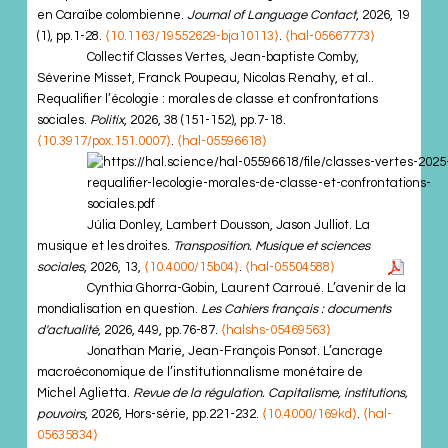
en Caraïbe colombienne.
Journal of Language Contact
, 2026, 19
(1), pp.1-28.
⟨10.1163/19552629-bja10113⟩
.
⟨hal-05667773⟩
Collectif Classes Vertes, Jean-baptiste Comby,
Séverine Misset, Franck Poupeau, Nicolas Renahy, et al..
Requalifier l’écologie : morales de classe et confrontations
sociales.
Politix
, 2026, 38 (151-152), pp.7-18.
⟨10.3917/pox.151.0007⟩
.
⟨hal-05596618⟩
Júlia Donley, Lambert Dousson, Jason Julliot. La
musique et les droites.
Transposition. Musique et sciences
sociales
, 2026, 13,
⟨10.4000/15b04⟩
.
⟨hal-05504588⟩
Cynthia Ghorra-Gobin, Laurent Carroué. L’avenir de la
mondialisation en question.
Les Cahiers français : documents
d'actualité
, 2026, 449, pp.76-87.
⟨halshs-05469563⟩
Jonathan Marie, Jean-François Ponsot. L’ancrage
macroéconomique de l’institutionnalisme monétaire de
Michel Aglietta.
Revue de la régulation. Capitalisme, institutions,
pouvoirs
, 2026, Hors-série, pp.221-232.
⟨10.4000/169kd⟩
.
⟨hal-
05635834⟩