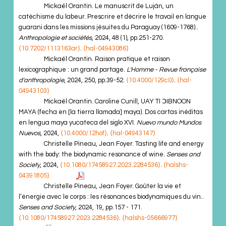
Mickaël Orantin. Le manuscrit de Luján, un
catéchisme du labeur. Prescrire et décrire le travail en langue
guarani dans les missions jésuites du Paraguay (1609-1768)..
Anthropologie et sociétés
, 2024, 48 (1), pp.251-270.
⟨10.7202/1113163ar⟩
.
⟨hal-04943086⟩
Mickaël Orantin. Raison pratique et raison
lexicographique : un grand partage.
L'Homme - Revue française
d'anthropologie
, 2024, 250, pp.39-52.
⟨10.4000/129c0⟩
.
⟨hal-
04943103⟩
Mickaël Orantin. Caroline Cunill, UAY TI ↃIBNOON
MAYA (fecha en [la tierra llamada] maya). Dos cartas inéditas
en lengua maya yucateca del siglo XVI.
Nuevo mundo Mundos
Nuevos
, 2024,
⟨10.4000/12hof⟩
.
⟨hal-04943147⟩
Christelle Pineau, Jean Foyer. Tasting life and energy
with the body: the biodynamic resonance of wine.
Senses and
Society
, 2024,
⟨10.1080/17458927.2023.2284536⟩
.
⟨halshs-
04391805⟩
Christelle Pineau, Jean Foyer. Goûter la vie et
l’énergie avec le corps : les résonances biodynamiques du vin..
Senses and Society
, 2024, 19, pp.157 - 171.
⟨10.1080/17458927.2023.2284536⟩
.
⟨halshs-05666977⟩