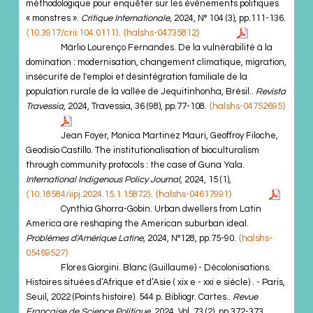
méthodologique pour enquêter sur les évènements politiques
« monstres ».
Critique Internationale
, 2024, N° 104 (3), pp.111-136.
⟨10.3917/crii.104.0111⟩
.
⟨halshs-04735812⟩
Márlio Lourenço Fernandes. De la vulnérabilité à la
domination : modernisation, changement climatique, migration,
insécurité de l'emploi et désintégration familiale de la
population rurale de la vallée de Jequitinhonha, Brésil..
Revista
Travessia
, 2024, Travessia, 36 (98), pp.77-108.
⟨halshs-04752695⟩
Jean Foyer, Monica Martinez Mauri, Geoffroy Filoche,
Geodisio Castillo. The institutionalisation of bioculturalism
through community protocols : the case of Guna Yala.
International Indigenous Policy Journal
, 2024, 15 (1),
⟨10.18584/iipj.2024.15.1.15872⟩
.
⟨halshs-04617991⟩
Cynthia Ghorra-Gobin. Urban dwellers from Latin
America are reshaping the American suburban ideal.
Problèmes d'Amérique Latine
, 2024, N°128, pp.75-90.
⟨halshs-
05469527⟩
Flores Giorgini. Blanc (Guillaume) - Décolonisations.
Histoires situées d’Afrique et d’Asie ( xix e - xxi e siècle) . - Paris,
Seuil, 2022 (Points histoire). 544 p. Bibliogr. Cartes..
Revue
Française de Science Politique
, 2024, Vol. 73 (2), pp.372-373.