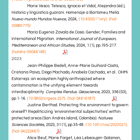
Marie Vesco. Telesca, Ignacio et Vidal, Alejandra (éd.),
Historia y lingüística guaraní. Homenaje a Bartomeu Melià.
Nuevo mundo Mundos Nuevos
, 2024,
⟨10.4000/11vry⟩
.
⟨hal-
05689775⟩
María Eugenia Zavala de Cosío. Gender, Families and
International Migration.
International Journal of European,
Mediterranean and African Studies
, 2024, 1 (1), pp.195-217.
⟨halshs-05046148⟩
2023
Jean-Philippe Bedell, Anne-Marie Guihard-Costa,
Cristiana Paiva, Diogo Machado, Anabela Cachada, et al.. OHMi
Estarreja: an ecosystem highly anthropized where
contamination is the unifying element towards
interdisciplinarity.
Comptes Rendus. Géoscience
, 2023, 356 (S3),
pp.1-16.
⟨10.5802/crgeos.237⟩
.
⟨hal-04616187⟩
Justine Berthod. Protecting the environment to govern
oneself? Repoliticizing ‘environmental subjectivities’ within
protected areas (San Andrés Island, Colombia).
Natures
Sciences Sociétés
, 2023, 31 (1), pp.35-48.
⟨10.1051/nss/2023021⟩
.
⟨hal-04222467⟩
Alice Beuf, Marie Forget, Léa Lebeaupin-Salamon,