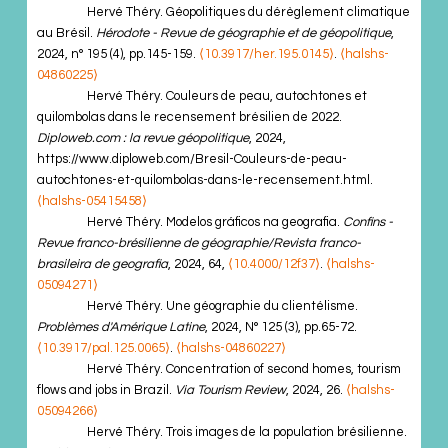
Hervé Théry. Géopolitiques du dérèglement climatique
au Brésil.
Hérodote - Revue de géographie et de géopolitique
,
2024, n° 195 (4), pp.145-159.
⟨10.3917/her.195.0145⟩
.
⟨halshs-
04860225⟩
Hervé Théry. Couleurs de peau, autochtones et
quilombolas dans le recensement brésilien de 2022.
Diploweb.com : la revue géopolitique
, 2024,
https://www.diploweb.com/Bresil-Couleurs-de-peau-
autochtones-et-quilombolas-dans-le-recensement.html.
⟨halshs-05415458⟩
Hervé Théry. Modelos gráficos na geografia.
Confins -
Revue franco-brésilienne de géographie/Revista franco-
brasileira de geografia
, 2024, 64,
⟨10.4000/12f37⟩
.
⟨halshs-
05094271⟩
Hervé Théry. Une géographie du clientélisme.
Problèmes d'Amérique Latine
, 2024, N° 125 (3), pp.65-72.
⟨10.3917/pal.125.0065⟩
.
⟨halshs-04860227⟩
Hervé Théry. Concentration of second homes, tourism
flows and jobs in Brazil.
Via Tourism Review
, 2024, 26.
⟨halshs-
05094266⟩
Hervé Théry. Trois images de la population brésilienne.