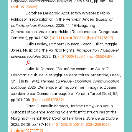
Cognition, communication, politique
, 2025, 95 (1), pp.146-150.
⟨hal-05176805⟩
Dorothée Delacroix. Accusatory Whispers: Micro‐
Politics of Irreconciliation in the Peruvian Andes.
Bulletin of
Latin American Research
, 2025, 44 (4) (Navigating
Criminalisation: Visible and Hidden Resistances in Dangerous
Contexts), pp.341-352.
⟨10.1111/blar.70032⟩
.
⟨hal-05176897⟩
Júlia Donley, Lambert Dousson, Jason Julliot, Maggie
Jones. Music and the Political Rights.
Transposition. Musique et
sciences sociales
, 2025, 13,
⟨10.4000/15b0r⟩
.
⟨hal-05504597⟩
Juliette Dumont. "Soi-même comme un Autre"?
Diplomatie culturelle et logiques identitaires. Argentine, Brésil,
Chili (1919-1946).
Hermès, La Revue - Cognition, communication,
politique
, 2025, L'Amérique latine, continent imaginé. Dossier
coordonné par Damien Larrouqué et Yohann Turbet Delof, 95,
pp.101-106.
⟨halshs-05120837⟩
David Dumoulin Kervran, Jérôme Lamy, Jan Verlin.
Outposts of Science: Placing Scientific Infrastructures at the
Margins of French (Post)Colonial Territories.
Science as Culture
,
2025, 34 (2), pp.137-167.
⟨10.1080/09505431.2024.2381002⟩
.
⟨halshs-04719712⟩