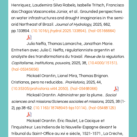
Henriquez, Laudemira Silva Rabelo, Isabelle Tritsch, Francisco
das Chagas Vasconcelos Júnior, et al.. Grounded perspectives
on water infrastructures and drought imaginaries in the semi-
arid Northeast of Brazil.
Journal of Hydrology
, 2025, 662,
pp.133894.
⟨10.1016/j.jhydrol.2025.133894⟩
.
⟨hal-05166664⟩
Julio Neffa, Thomas Lamarche, Jonathan Marie.
Entretien avec Julio C. Neffa, régulationniste argentin et
analyste des transformations du travail.
Revue de la régulation.
Capitalisme, institutions, pouvoirs
, 2025, 38,
⟨10.4000/15151⟩
.
⟨hal-05345656⟩
Mickaël Orantin, Lionel Mira, Thomas Brignon.
Cristianos, pero no reducidos..
ProHistoria
, 2025, 44,
⟨10.35305/prohistoria.vi44.2050⟩
.
⟨hal-05468066⟩
Mickaël Orantin. Administrer par la plume..
Social
sciences and missions/Sciences sociales et missions
, 2025, 38 (1-
2), pp.38-62.
⟨10.1163/18748945-bja10114⟩
.
⟨hal-05468129⟩
Mickaël Orantin. Éric Roulet, Le Cacique et
l’Inquisiteur. Les Indiens de la Nouvelle-Espagne devant le
tribunal du Saint-Office au xvi e siècle, 1521-1571 , La Crèche,