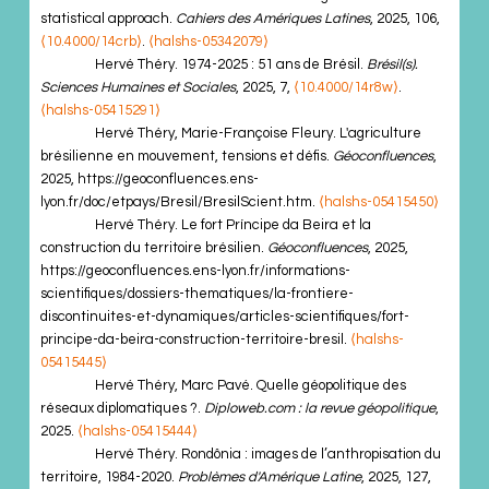
statistical approach.
Cahiers des Amériques Latines
, 2025, 106,
⟨10.4000/14crb⟩
.
⟨halshs-05342079⟩
Hervé Théry. 1974-2025 : 51 ans de Brésil.
Brésil(s).
Sciences Humaines et Sociales
, 2025, 7,
⟨10.4000/14r8w⟩
.
⟨halshs-05415291⟩
Hervé Théry, Marie-Françoise Fleury. L'agriculture
brésilienne en mouvement, tensions et défis.
Géoconfluences
,
2025, https://geoconfluences.ens-
lyon.fr/doc/etpays/Bresil/BresilScient.htm.
⟨halshs-05415450⟩
Hervé Théry. Le fort Príncipe da Beira et la
construction du territoire brésilien.
Géoconfluences
, 2025,
https://geoconfluences.ens-lyon.fr/informations-
scientifiques/dossiers-thematiques/la-frontiere-
discontinuites-et-dynamiques/articles-scientifiques/fort-
principe-da-beira-construction-territoire-bresil.
⟨halshs-
05415445⟩
Hervé Théry, Marc Pavé. Quelle géopolitique des
réseaux diplomatiques ?.
Diploweb.com : la revue géopolitique
,
2025.
⟨halshs-05415444⟩
Hervé Théry. Rondônia : images de l’anthropisation du
territoire, 1984-2020.
Problèmes d'Amérique Latine
, 2025, 127,