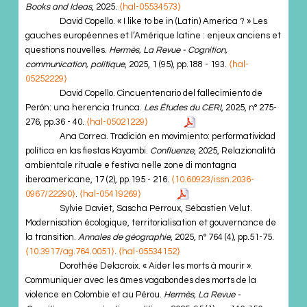
Books and Ideas
, 2025.
⟨hal-05534573⟩
David Copello. « I like to be in (Latin) America ? » Les
gauches européennes et l’Amérique latine : enjeux anciens et
questions nouvelles.
Hermès, La Revue - Cognition,
communication, politique
, 2025, 1 (95), pp.188 - 193.
⟨hal-
05252229⟩
David Copello. Cincuentenario del fallecimiento de
Perón: una herencia trunca.
Les Études du CERI
, 2025, n° 275-
276, pp.36 - 40.
⟨hal-05021229⟩
Ana Correa. Tradición en movimiento: performatividad
política en las fiestas Kayambi.
Confluenze
, 2025, Relazionalità
ambientale rituale e festiva nelle zone di montagna
iberoamericane, 17 (2), pp.195 - 216.
⟨10.60923/issn.2036-
0967/22290⟩
.
⟨hal-05419269⟩
Sylvie Daviet, Sascha Perroux, Sébastien Velut.
Modernisation écologique, territorialisation et gouvernance de
la transition.
Annales de géographie
, 2025, n° 764 (4), pp.51-75.
⟨10.3917/ag.764.0051⟩
.
⟨hal-05534152⟩
Dorothée Delacroix. « Aider les morts à mourir ».
Communiquer avec les âmes vagabondes des morts de la
violence en Colombie et au Pérou.
Hermès, La Revue -