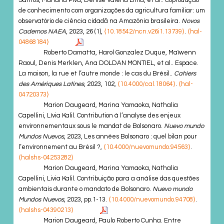
de conhecimento com organizações da agricultura familiar: um
observatório de ciência cidadã na Amazônia brasileira.
Novos
Cadernos NAEA
, 2023, 26 (1),
⟨10.18542/ncn.v26i1.13739⟩
.
⟨hal-
04868184⟩
Roberto Damatta, Harol Gonzalez Duque, Maïwenn
Raoul, Denis Merklen, Ana DOLDAN MONTIEL, et al.. Espace.
La maison, la rue et l’autre monde : le cas du Brésil..
Cahiers
des Amériques Latines
, 2023, 102,
⟨10.4000/cal.18064⟩
.
⟨hal-
04720373⟩
Marion Daugeard, Marina Yamaoka, Nathalia
Capellini, Lívia Kalil. Contribution à l’analyse des enjeux
environnementaux sous le mandat de Bolsonaro.
Nuevo mundo
Mundos Nuevos
, 2023, Les années Bolsonaro : quel bilan pour
l’environnement au Brésil ?,
⟨10.4000/nuevomundo.94563⟩
.
⟨halshs-04253282⟩
Marion Daugeard, Marina Yamaoka, Nathalia
Capellini, Livia Kalil. Contribuição para a análise das questões
ambientais durante o mandato de Bolsonaro.
Nuevo mundo
Mundos Nuevos
, 2023, pp.1-13.
⟨10.4000/nuevomundo.94708⟩
.
⟨halshs-04390213⟩
Marion Daugeard, Paulo Roberto Cunha. Entre