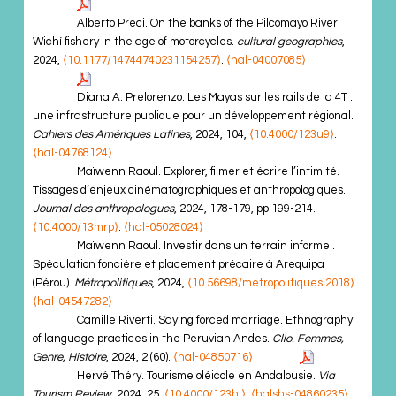
Alberto Preci. On the banks of the Pilcomayo River:
Wichí fishery in the age of motorcycles.
cultural geographies
,
2024,
⟨10.1177/14744740231154257⟩
.
⟨hal-04007085⟩
Diana A. Prelorenzo. Les Mayas sur les rails de la 4T :
une infrastructure publique pour un développement régional.
Cahiers des Amériques Latines
, 2024, 104,
⟨10.4000/123u9⟩
.
⟨hal-04768124⟩
Maïwenn Raoul. Explorer, filmer et écrire l’intimité.
Tissages d’enjeux cinématographiques et anthropologiques.
Journal des anthropologues
, 2024, 178-179, pp.199-214.
⟨10.4000/13mrp⟩
.
⟨hal-05028024⟩
Maïwenn Raoul. Investir dans un terrain informel.
Spéculation foncière et placement précaire à Arequipa
(Pérou).
Métropolitiques
, 2024,
⟨10.56698/metropolitiques.2018⟩
.
⟨hal-04547282⟩
Camille Riverti. Saying forced marriage. Ethnography
of language practices in the Peruvian Andes.
Clio. Femmes,
Genre, Histoire
, 2024, 2 (60).
⟨hal-04850716⟩
Hervé Théry. Tourisme oléicole en Andalousie.
Via
Tourism Review
, 2024, 25,
⟨10.4000/123hj⟩
.
⟨halshs-04860235⟩