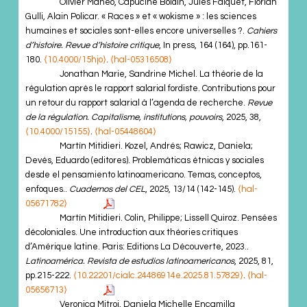
Olivier Mahéo, Capucine Boidin, Jules Falquet, Florian
Gulli, Alain Policar. « Races » et « wokisme » : les sciences
humaines et sociales sont-elles encore universelles ?.
Cahiers
d’histoire. Revue d’histoire critique
, In press, 164 (164), pp.161-
180.
⟨10.4000/15hjo⟩
.
⟨hal-05316508⟩
Jonathan Marie, Sandrine Michel. La théorie de la
régulation après le rapport salarial fordiste. Contributions pour
un retour du rapport salarial à l’agenda de recherche.
Revue
de la régulation. Capitalisme, institutions, pouvoirs
, 2025, 38,
⟨10.4000/15155⟩
.
⟨hal-05448604⟩
Martín Mitidieri. Kozel, Andrés; Rawicz, Daniela;
Devés, Eduardo (editores). Problemáticas étnicas y sociales
desde el pensamiento latinoamericano. Temas, conceptos,
enfoques..
Cuadernos del CEL
, 2025, 13/14 (142-145).
⟨hal-
05671782⟩
Martín Mitidieri. Colin, Philippe; Lissell Quiroz. Pensées
décoloniales. Une introduction aux théories critiques
d’Amérique latine. Paris: Editions La Découverte, 2023..
Latinoamérica. Revista de estudios latinoamericanos
, 2025, 81,
pp.215-222.
⟨10.22201/cialc.24486914e.2025.81.57829⟩
.
⟨hal-
05656713⟩
Veronica Mitroi, Daniela Michelle Encamilla