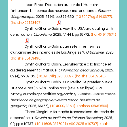
Jean Foyer. Discussion autour de L’Humain-
l’inhumain. L’impensé des nouveaux matérialismes.
Espace
Géographique
, 2025, 51 (4), pp.377-380.
⟨10.3917/eg.514.0377⟩
.
⟨halshs-05123407⟩
Cynthia Ghorra-Gobin. How the USA are dealing with
densification.
Urbanisme
, 2025, N° 441, pp.69-72.
⟨hal-04917574⟩
Cynthia Ghorra-Gobin. que retenir en termes
d'urbanisme des incendies de Los Angeles ?.
Urbanisme
, 2025.
⟨halshs-05469490⟩
Cynthia Ghorra-Gobin. Les villes face à la finance et
au dérèglement climatique.
L'Information géographique
, 2025,
89 (4), pp.69-85.
⟨10.3917/lig.893.0069⟩
.
⟨halshs-05469546⟩
Cynthia Ghorra-Gobin. « La Perlita, le premier bus de
Buenos Aires (1957) » Confins N°66 (revue en ligne). URL :
https://journals.openedition.org/confins/.
Confins - Revue franco-
brésilienne de géographie/Revista franco-brasileira de
geografia
, 2025, 66 (66),
⟨10.4000/13lv1⟩
.
⟨halshs-05469500⟩
Flores Giorgini. A formação transnacional da teoria da
dependência.
Revista do Instituto de Estudos Brasileiros
, 2025,
90, pp.e10737.
⟨10.11606/2316901x.n90.2025.e10737⟩
.
⟨hal-