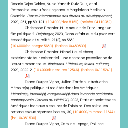
Rosario Rojas Robles, Nubia Yaneth Ruiz Ruiz, et al..
Pétropolitiques du fracking dans le Magdalena Medio en
Colombie.
Revue internationale des études du développement
,
2023, 251, pp.89-121.
⟨10.4000/ried.8159⟩
.
⟨halshs-04110282⟩
Christophe Brochier. M Le maudit de Fritz Lang : un
film politique ?.
Belphegor
, 2023, Dans la fabrique du polar vert :
écopoétique et ruralité, 21 (2), pp.5683.
⟨10.4000/belphegor.5683⟩
.
⟨halshs-04489839⟩
Christophe Brochier. Michel Houellebecq
expérimentateur existentiel : une approche pascalienne de
l’œuvre romanesque.
Itinéraires. Littérature, textes, cultures
,
2023, 2022-2,
⟨10.4000/itineraires.12546⟩
.
⟨halshs-04115241⟩
Diana Burgos-Vigna, Julien Zarifian. Introduction.
Mémoire(s), politique et sociétés dans les Amériques.
Mémoire(s), identité(s), marginalité(s) dans le monde occidental
contemporain. Cahiers du MIMMOC
, 2023, États et sociétés des
Amériques face aux blessures de l’histoire. Des politiques
nationales aux réponses locales., 30,
⟨10.4000/mimmoc.11644⟩
.
⟨hal-04381530⟩
Diana Burgos-Vigna, Caroline Lepage, Philippe