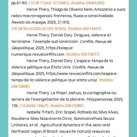
pp.61-80.
⟨10.3917/pal.127.0061⟩
.
⟨halshs-05094265⟩
Hervé Théry, Thiago de Oliveira Neto. Amazônia e suas
redes macrorregionais: fronteiras, fluxos e conectividade.
Revista da Anpege
, 2025, 21 (45),
⟨10.5418/ra2025.v21i45.19195⟩
.
⟨halshs-05415443⟩
Hervé Théry, Daniel Dory. Drogues, violence et
terrorisme : l’exemple sud-américain.
Conflits. Revue de
Géopolitique
, 2025, https://kiosque-
numerique.revueconflits.com.
⟨halshs-05415471⟩
Hervé Théry, Daniel Dory. L’espace-temps de la
violence politique aux États-Unis.
Conflits. Revue de
Géopolitique
, 2025, https://www.revueconflits.com/lespace-
temps-de-la-violence-politique-aux-etats-unis/.
⟨halshs-
05415469⟩
Hervé Théry. Le Projet Joshua, la cartographie au
service de l’évangélisation de la planète.
M@ppemonde
, 2025,
139,
⟨10.4000/146o7⟩
.
⟨halshs-05415289⟩
Isabelle Tritsch, Eric Scopel, Rafaela da Silva Alves,
Rousilene Silva Nascimento Diniz, Samiramisthaís Souza
Linhares, et al.. Agricultural dynamics in the semi-arid
Northeast region of Brazil: issues for natural resources