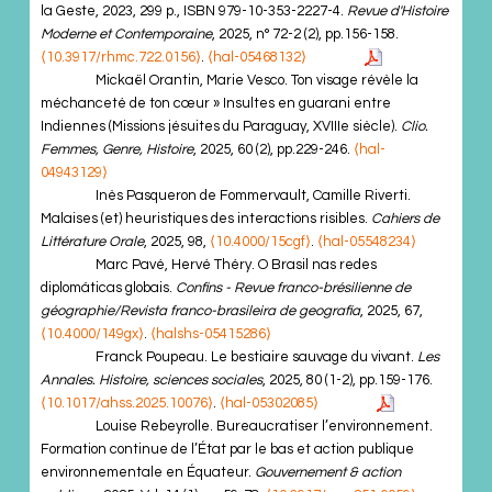
la Geste, 2023, 299 p., ISBN 979-10-353-2227-4.
Revue d'Histoire
Moderne et Contemporaine
, 2025, n° 72-2 (2), pp.156-158.
⟨10.3917/rhmc.722.0156⟩
.
⟨hal-05468132⟩
Mickaël Orantin, Marie Vesco. Ton visage révèle la
méchanceté de ton cœur » Insultes en guarani entre
Indiennes (Missions jésuites du Paraguay, XVIIIe siècle).
Clio.
Femmes, Genre, Histoire
, 2025, 60 (2), pp.229-246.
⟨hal-
04943129⟩
Inès Pasqueron de Fommervault, Camille Riverti.
Malaises (et) heuristiques des interactions risibles.
Cahiers de
Littérature Orale
, 2025, 98,
⟨10.4000/15cgf⟩
.
⟨hal-05548234⟩
Marc Pavé, Hervé Théry. O Brasil nas redes
diplomáticas globais.
Confins - Revue franco-brésilienne de
géographie/Revista franco-brasileira de geografia
, 2025, 67,
⟨10.4000/149gx⟩
.
⟨halshs-05415286⟩
Franck Poupeau. Le bestiaire sauvage du vivant.
Les
Annales. Histoire, sciences sociales
, 2025, 80 (1-2), pp.159-176.
⟨10.1017/ahss.2025.10076⟩
.
⟨hal-05302085⟩
Louise Rebeyrolle. Bureaucratiser l’environnement.
Formation continue de l’État par le bas et action publique
environnementale en Équateur.
Gouvernement & action