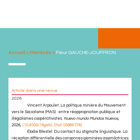
Accueil
>
Membres
>
Fleur GAUCHE-JOUFFRON
Article dans une revue
2026
Vincent Arpoulet. La politique minière du Mouvement
vers le Socialisme (MAS) : entre réappropriation publique et
illégalismes coopérativistes.
Nuevo mundo Mundos Nuevos
,
2026,
⟨10.4000/16geb⟩
.
⟨hal-05689776⟩
Élodie Blestel. Du contact au stigmate linguistique. La
réception différentielle des consonnes géminées assimilatrices