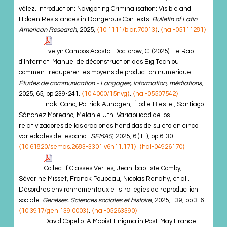
vélez. Introduction: Navigating Criminalisation: Visible and
Hidden Resistances in Dangerous Contexts.
Bulletin of Latin
American Research
, 2025,
⟨10.1111/blar.70013⟩
.
⟨hal-05111281⟩
Evelyn Campos Acosta. Doctorow, C. (2025). Le Rapt
d’Internet. Manuel de déconstruction des Big Tech ou
comment récupérer les moyens de production numérique.
Études de communication - Langages, information, médiations
,
2025, 65, pp.239-241.
⟨10.4000/15nvg⟩
.
⟨hal-05507542⟩
Iñaki Cano, Patrick Auhagen, Élodie Blestel, Santiago
Sánchez Moreano, Melanie Uth. Variabilidad de los
relativizadores de las oraciones hendidas de sujeto en cinco
variedades del español.
SEMAS
, 2025, 6 (11), pp.6-30.
⟨10.61820/semas.2683-3301.v6n11.171⟩
.
⟨hal-04926170⟩
Collectif Classes Vertes, Jean-baptiste Comby,
Séverine Misset, Franck Poupeau, Nicolas Renahy, et al..
Désordres environnementaux et stratégies de reproduction
sociale.
Genèses. Sciences sociales et histoire
, 2025, 139, pp.3-6.
⟨10.3917/gen.139.0003⟩
.
⟨hal-05263390⟩
David Copello. A Maoist Enigma in Post-May France.