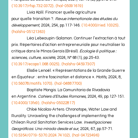
⟨10.3917/rfsp.732.0372⟩
.
⟨hal-05091619⟩
Livia Kalil. Financer quelle agriculture
pour quelle transition ?.
Revue internationale des études du
développement
, 2024, 254, pp.117-146.
⟨10.4000/ried.10325⟩
.
⟨halshs-05121363⟩
Léa Lebeaupin-Salamon. Continuer l’extraction à tout
prix. Répertoires d’action entrepreneuriale pour neutraliser la
critique dans le Minas Gerais (Brésil).
Écologie & politique :
sciences, culture, société
, 2024, N° 68 (1), pp.25-43.
⟨10.3917/ecopo1.068.0025⟩
.
⟨halshs-04597307⟩
Elodie Lenoël. « Représentations de la Grande Guerre
en Équateur : entre fascination et distance ».
Motifs
, 2024, 8,
⟨10.56078/motifs.1070⟩
.
⟨hal-04887700⟩
Baptiste Mongis. La Comunitaria de Rivadavia
en Argentine.
Cahiers d'Etudes Romanes
, 2024, 49, pp.127-151.
⟨10.4000/13fx9⟩
.
⟨halshs-05022817⟩
Chloé Nicolas-Artero. Chronotope, Water Law and
Rurality. Unraveling the challenges of implementing the
Chilean Rural Sanitation Services Law.
Investigaciones
Geográficas: Una mirada desde el sur
, 2024, 67, pp.57-71.
⟨10.5354/0719-5370.2024.74102⟩
.
⟨hal-04723496⟩