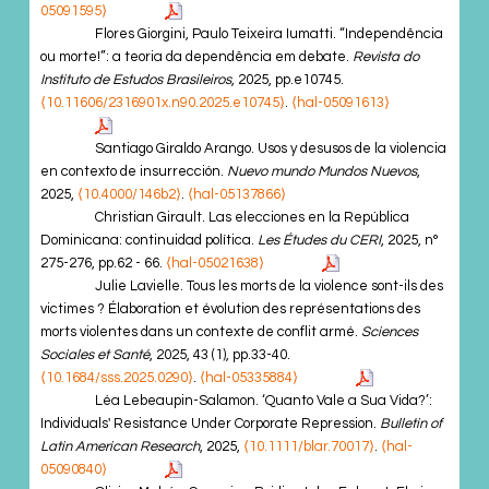
05091595⟩
Flores Giorgini, Paulo Teixeira Iumatti. “Independência
ou morte!”: a teoria da dependência em debate.
Revista do
Instituto de Estudos Brasileiros
, 2025, pp.e10745.
⟨10.11606/2316901x.n90.2025.e10745⟩
.
⟨hal-05091613⟩
Santiago Giraldo Arango. Usos y desusos de la violencia
en contexto de insurrección.
Nuevo mundo Mundos Nuevos
,
2025,
⟨10.4000/146b2⟩
.
⟨hal-05137866⟩
Christian Girault. Las elecciones en la República
Dominicana: continuidad política.
Les Études du CERI
, 2025, n°
275-276, pp.62 - 66.
⟨hal-05021638⟩
Julie Lavielle. Tous les morts de la violence sont-ils des
victimes ? Élaboration et évolution des représentations des
morts violentes dans un contexte de conflit armé.
Sciences
Sociales et Santé
, 2025, 43 (1), pp.33-40.
⟨10.1684/sss.2025.0290⟩
.
⟨hal-05335884⟩
Léa Lebeaupin-Salamon. ‘Quanto Vale a Sua Vida?’:
Individuals' Resistance Under Corporate Repression.
Bulletin of
Latin American Research
, 2025,
⟨10.1111/blar.70017⟩
.
⟨hal-
05090840⟩