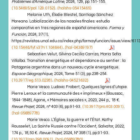
Problèmes d'Amérique Latine
, 2024, 129, pp.151-155.
⟨10.54695/pal.129.0152⟩
.
⟨halshs-05415465⟩
Melanie Uth, Élodie Blestel, Santiago Sánchez
Moreano. Labialización de las nasales finales: estudio
comparativo en tres regiones de español americano.
Forma y
Función
, 2024, 37 (1),
https://revistas.unal.edu.co/index.php/formayfuncion/issue/view/6113
⟨10.15446/fyf.v37n1.104644⟩
.
⟨hal-04369197⟩
Sébastien Velut, Silvina Cecilia Carrizo, María Sofía
Villalba. Transition énergétique et dépendance au sentier : la
Patagonie argentine dans un nouveau cycle énergétique.
Espace Géographique
, 2024, Tome 51 (3), pp.238-254.
⟨10.3917/eg.513.0238⟩
.
⟨halshs-04521632⟩
Marie Vesco. Ludovic Frobert, Quelques lignes d’utopie.
Pierre Leroux et la communauté des « imprimeux » (Boussac,
1844-1848), Agone, « Mémoires sociales », 2023, 244 p., 18 €.
Revue Projet
, 2024, n° 403 (6), pp.91-93.
⟨10.3917/pro.403.0091⟩
.
⟨hal-05689778⟩
Marie Vesco. L’Église, la guerre et l’État. Kathy
Rousselet, La Sainte Russie contre l’Occident, Salvator, 2022,
174 p., 18,50 €.
Revue Projet
, 2024, N° 398 (1), pp.91-93.
⟨10.3917/pro.398.0091⟩
.
⟨hal-05689780⟩