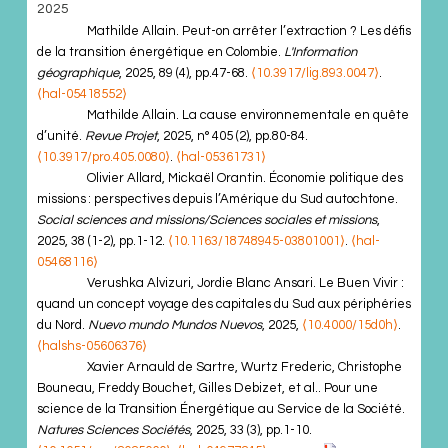
2025
Mathilde Allain. Peut-on arrêter l’extraction ? Les défis
de la transition énergétique en Colombie.
L'Information
géographique
, 2025, 89 (4), pp.47-68.
⟨10.3917/lig.893.0047⟩
.
⟨hal-05418552⟩
Mathilde Allain. La cause environnementale en quête
d’unité.
Revue Projet
, 2025, n° 405 (2), pp.80-84.
⟨10.3917/pro.405.0080⟩
.
⟨hal-05361731⟩
Olivier Allard, Mickaël Orantin. Économie politique des
missions : perspectives depuis l’Amérique du Sud autochtone.
Social sciences and missions/Sciences sociales et missions
,
2025, 38 (1-2), pp.1-12.
⟨10.1163/18748945-03801001⟩
.
⟨hal-
05468116⟩
Verushka Alvizuri, Jordie Blanc Ansari. Le Buen Vivir :
quand un concept voyage des capitales du Sud aux périphéries
du Nord.
Nuevo mundo Mundos Nuevos
, 2025,
⟨10.4000/15d0h⟩
.
⟨halshs-05606376⟩
Xavier Arnauld de Sartre, Wurtz Frederic, Christophe
Bouneau, Freddy Bouchet, Gilles Debizet, et al.. Pour une
science de la Transition Énergétique au Service de la Société.
Natures Sciences Sociétés
, 2025, 33 (3), pp.1-10.