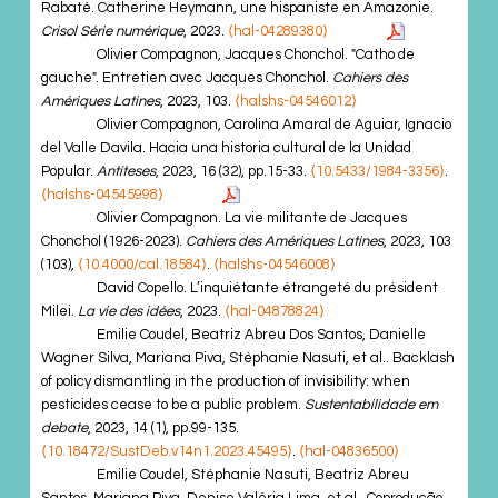
Rabaté. Catherine Heymann, une hispaniste en Amazonie.
Crisol Série numérique
, 2023.
⟨hal-04289380⟩
Olivier Compagnon, Jacques Chonchol. "Catho de
gauche". Entretien avec Jacques Chonchol.
Cahiers des
Amériques Latines
, 2023, 103.
⟨halshs-04546012⟩
Olivier Compagnon, Carolina Amaral de Aguiar, Ignacio
del Valle Davila. Hacia una historia cultural de la Unidad
Popular.
Antíteses
, 2023, 16 (32), pp.15-33.
⟨10.5433/1984-3356⟩
.
⟨halshs-04545998⟩
Olivier Compagnon. La vie militante de Jacques
Chonchol (1926-2023).
Cahiers des Amériques Latines
, 2023, 103
(103),
⟨10.4000/cal.18584⟩
.
⟨halshs-04546008⟩
David Copello. L’inquiétante étrangeté du président
Milei.
La vie des idées
, 2023.
⟨hal-04878824⟩
Emilie Coudel, Beatriz Abreu Dos Santos, Danielle
Wagner Silva, Mariana Piva, Stéphanie Nasuti, et al.. Backlash
of policy dismantling in the production of invisibility: when
pesticides cease to be a public problem.
Sustentabilidade em
debate
, 2023, 14 (1), pp.99-135.
⟨10.18472/SustDeb.v14n1.2023.45495⟩
.
⟨hal-04836500⟩
Emilie Coudel, Stéphanie Nasuti, Beatriz Abreu
Santos, Mariana Piva, Denise Valéria Lima, et al.. Coprodução