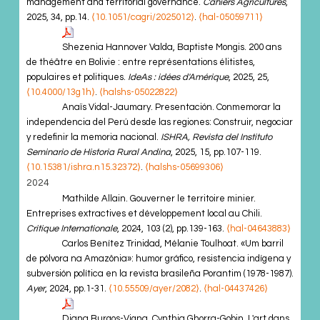
management and territorial governance.
Cahiers Agricultures
,
2025, 34, pp.14.
⟨10.1051/cagri/2025012⟩
.
⟨hal-05059711⟩
Shezenia Hannover Valda, Baptiste Mongis. 200 ans
de théâtre en Bolivie : entre représentations élitistes,
populaires et politiques.
IdeAs : idées d'Amérique
, 2025, 25,
⟨10.4000/13g1h⟩
.
⟨halshs-05022822⟩
Anaïs Vidal-Jaumary. Presentación. Conmemorar la
independencia del Perú desde las regiones: Construir, negociar
y redefinir la memoria nacional.
ISHRA, Revista del Instituto
Seminario de Historia Rural Andina
, 2025, 15, pp.107-119.
⟨10.15381/ishra.n15.32372⟩
.
⟨halshs-05699306⟩
2024
Mathilde Allain. Gouverner le territoire minier.
Entreprises extractives et développement local au Chili.
Critique Internationale
, 2024, 103 (2), pp.139-163.
⟨hal-04643883⟩
Carlos Benítez Trinidad, Mélanie Toulhoat. «Um barril
de pólvora na Amazônia»: humor gráfico, resistencia indígena y
subversión política en la revista brasileña Porantim (1978-1987).
Ayer
, 2024, pp.1-31.
⟨10.55509/ayer/2082⟩
.
⟨hal-04437426⟩
Diana Burgos-Vigna, Cynthia Ghorra-Gobin. L'art dans