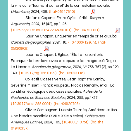
la ville ou le "tournant culturel" de la contestation sociale.
Urbanisme
, 2024, 438.
⟨hal-04917640⟩
Stefania Capone. Entre Oyó e Ilé-Ifè.
Tempo e
Argumento
, 2024, 16 (42), pp.1-26.
⟨10.5965/2175180316422024e0101⟩
.
⟨hal-04727131⟩
Laurine Chapon. Enquêter en temps de crise à Cuba.
Carnets de géographes
, 2024, 18,
⟨10.4000/12sun⟩
.
⟨hal-
05093908⟩
Laurine Chapon. L’Église, l’État et la santería.
Fabriquer le territoire avec et depuis le fait religieux à Regla,
La Havane.
Annales de géographie
, 2024, N° 756-757 (2), pp.129-
149.
⟨10.3917/ag.756.0129⟩
.
⟨hal-05093118⟩
Collectif Classes Vertes, Jean-baptiste Comby,
Séverine Misset, Franck Poupeau, Nicolas Renahy, et al.. La
condition écologique des classes sociales.
Actes de la
Recherche en Sciences Sociales
, 2024, 255, pp.4-27.
⟨10.3917/arss.255.0004⟩
.
⟨hal-04920706⟩
Olivier Compagnon. Ludovic Tournès, Américanisation.
Une histoire mondiale (XVIIIe-XXIe siècles).
Cahiers des
Amériques Latines
, 2024, 105,
⟨10.4000/137ot⟩
.
⟨halshs-
04940357⟩