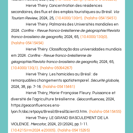
Hervé Théry. Concentration des résidences
secondaires, des flux et des emplois touristiques au Brésil.
Via
Tourism Review
, 2024, 25,
⟨10.4000/130rt⟩
.
⟨halshs-05415451⟩
Hervé Théry. Palmarès des Universités mondiales en
2024.
Confins - Revue franco-brésilienne de géographie/Revista
franco-brasileira de geografia
, 2024, 65,
⟨10.4000/130j0⟩
.
⟨halshs-05415454⟩
Hervé Théry. Classificação das universidades mundiais
em 2024.
Confins - Revue franco-brésilienne de
géographie/Revista franco-brasileira de geografia
, 2024, 65,
⟨10.4000/130j1⟩
.
⟨halshs-05094267⟩
Hervé Théry. Les homicides au Brésil : de
remarquables changements spatiotemporel.
Sécurité globale
,
2024, 38, pp. 7-16.
⟨halshs-05415461⟩
Hervé Théry, Marie-Françoise Fleury. Puissance et
diversité de l’agriculture brésilienne.
Géoconfluences
, 2024,
https://geoconfluences.ens-
lyon.fr/doc/etpays/Bresil/BresilScient3.htm.
⟨halshs-05415455⟩
Hervé Théry. LE GRAND BASCULEMENT DE LA
VIOLENCE.
Mercator
, 2024, 23 (2024), pp.1-11.
⟨10.4215/rm2024.e23005⟩
.
⟨halshs-05415295⟩