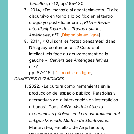
Tumultes
, n°42, pp.165-180.
2014, «Del mensaje al acontecimiento. El giro
discursivo en torno a lo político en el teatro
uruguayo post-dictadura »,
RITA – Revue
Interdisciplinaire des Travaux sur les
Amériques
, n°7. [
Disponible en ligne
]
2014, « Qui sont les “têtes pensantes” dans
l’Uruguay contemporain ? Culture et
intellectuels face au gouvernement de la
gauche »,
Cahiers des Amériques latines
,
n°77,
pp. 87-116. [
Disponible en ligne
]
CHAPITRES D’OUVRAGES
2022, «La cultura como herramienta en la
producción del espacio público. Paradojas y
alternativas de la intervención en instersticios
urbanos”. Dans:
AAVV, Modelo Abierto,
experiencias públicas en la transformación del
antiguo Mercado Modelo de Montevideo.
Montevideo, Facultad de Arquitectura,