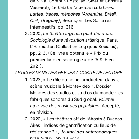
da Silva, Corentin Rostollan=Sinet et Christilla
Vasserot),
Le théâtre face aux dictatures.
Luttes, traces, mémoires (Argentine, Brésil,
Chili, Uruguay)
, Besançon, Les Solitaires
Intempestifs, pp. 316.
2020,
Le théâtre argentin post-dictature.
Sociologie d’une révolution artistique
, Paris,
L’Harmattan (Collection Logiques Sociales),
pp. 213. (Ce livre a obtenu le « Prix du
premier livre en sociologie » de l’AISLF en
2021).
ARTICLES DANS DES REVUES À COMITÉ DE LECTURE
2023, « Le rôle du home-producteur dans la
scène musicale à Montevideo », Dossier :
Mondes des studios et studios du monde : les
fabriques sonores du Sud global,
Volume!
La revue des musiques populaires
. Accepté,
en révision.
2020, « Les théâtres off de l’Abasto à Buenos
Aires : indices de gentrification ou lieux de
résistance ? »,
Journal des Anthropologues
,
n°162- 163, pp. 135-150.