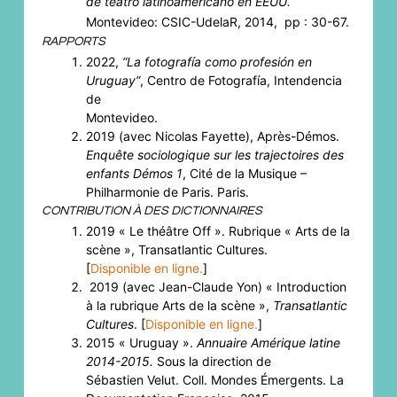
de teatro latinoamericano en EEUU.
Montevideo: CSIC-UdelaR, 2014, pp : 30-67.
RAPPORTS
2022,
“La fotografía como profesión en
Uruguay”
, Centro de Fotografía, Intendencia
de
Montevideo.
2019 (avec Nicolas Fayette), Après-Démos.
Enquête sociologique sur les trajectoires des
enfants
Démos 1
, Cité de la Musique –
Philharmonie de Paris. Paris.
CONTRIBUTION À DES DICTIONNAIRES
2019 « Le théâtre Off ». Rubrique « Arts de la
scène », Transatlantic Cultures.
[
Disponible en ligne.
]
2019 (avec Jean-Claude Yon) « Introduction
à la rubrique Arts de la scène »,
Transatlantic
Cultures
. [
Disponible en ligne.
]
2015 « Uruguay ».
Annuaire Amérique latine
2014-2015.
Sous la direction de
Sébastien Velut. Coll. Mondes Émergents. La