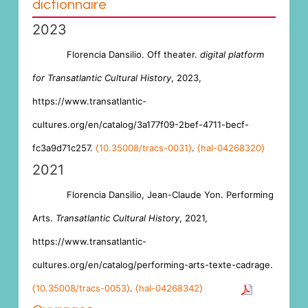
dictionnaire
2023
Florencia Dansilio. Off theater.
digital platform
for Transatlantic Cultural History
, 2023,
https://www.transatlantic-
cultures.org/en/catalog/3a177f09-2bef-4711-becf-
fc3a9d71c257.
⟨10.35008/tracs-0031⟩
.
⟨hal-04268320⟩
2021
Florencia Dansilio, Jean-Claude Yon. Performing
Arts.
Transatlantic Cultural History
, 2021,
https://www.transatlantic-
cultures.org/en/catalog/performing-arts-texte-cadrage.
⟨10.35008/tracs-0053⟩
.
⟨hal-04268342⟩