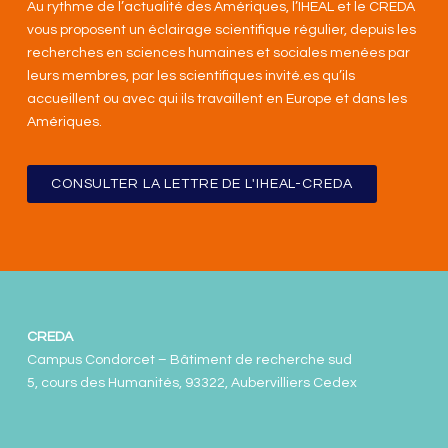
Au rythme de l’actualité des Amériques, l’IHEAL et le CREDA
vous proposent un éclairage scientifique régulier, depuis les
recherches en sciences humaines et sociales menées par
leurs membres, par les scientifiques invité.es qu’ils
accueillent ou avec qui ils travaillent en Europe et dans les
Amériques
.
CONSULTER LA LETTRE DE L'IHEAL-CREDA
CREDA
Campus Condorcet – Bâtiment de recherche sud
5, cours des Humanités, 93322, Aubervilliers Cedex