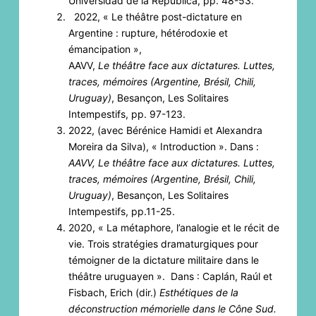
Universidad de la República, pp. 48-53.
2022, « Le théâtre post-dictature en
Argentine : rupture, hétérodoxie et
émancipation »,
AAVV,
Le théâtre face aux dictatures. Luttes,
traces, mémoires (Argentine, Brésil, Chili,
Uruguay)
, Besançon, Les Solitaires
Intempestifs, pp. 97-123.
2022, (avec Bérénice Hamidi et Alexandra
Moreira da Silva), « Introduction ». Dans :
AAVV, Le théâtre face aux dictatures. Luttes,
traces, mémoires (Argentine, Brésil, Chili,
Uruguay)
, Besançon, Les Solitaires
Intempestifs, pp.11-25.
2020, « La métaphore, l’analogie et le récit de
vie. Trois stratégies dramaturgiques pour
témoigner de la dictature militaire dans le
théâtre uruguayen ». Dans : Caplán, Raúl et
Fisbach, Erich (dir.)
Esthétiques de la
déconstruction mémorielle dans le Cône Sud.