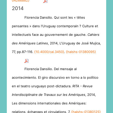
04266882⟩
2014
Florencia Dansilio. Qui sont les « têtes
pensantes » dans l'Uruguay contemporain ? Culture et
intellectuels face au gouvernement de gauche.
Cahiers
des Amériques Latines
, 2014, L'Uruguay de José Mujica,
77, pp.87-116.
⟨10.4000/cal.3450⟩
.
⟨halshs-01380095⟩
Florencia Dansilio. Del mensaje al
acontecimiento. El giro discursivo en torno a lo político
en el teatro uruguayo post-dictadura.
RITA - Revue
Interdisciplinaire de Travaux sur les Amériques
, 2014,
Les dimensions internationales des Amériques:
relations, échanges et circulations, 7.
⟨halshs-01380125⟩