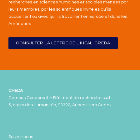
recherches en sciences humaines et sociales menées par
leurs membres, par les scientifiques invité.es qu’ils
accueillent ou avec qui ils travaillent en Europe et dans les
Amériques
.
CONSULTER LA LETTRE DE L'IHEAL-CREDA
CREDA
Campus Condorcet – Bâtiment de recherche sud
5, cours des Humanités, 93322, Aubervilliers Cedex
Suivez-nous