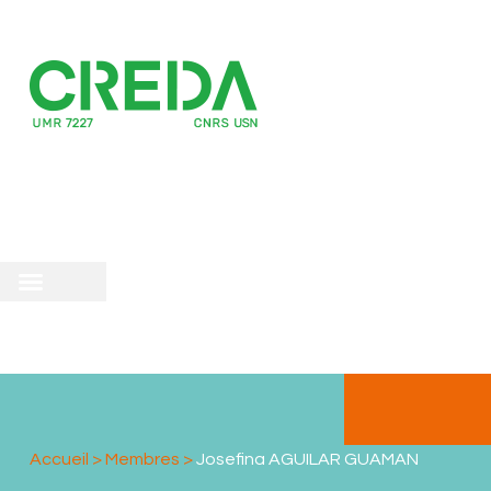
recherche
scientifique
 doctorale
Accueil
>
Membres
>
Josefina AGUILAR GUAMAN