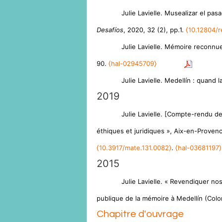
Julie Lavielle. Musealizar el pa
Desafíos
, 2020, 32 (2), pp.1.
⟨10.12804/r
Julie Lavielle. Mémoire reconnu
90.
⟨hal-02945709⟩
Julie Lavielle. Medellín : quand 
2019
Julie Lavielle. [Compte-rendu d
éthiques et juridiques », Aix-en-Proven
⟨10.3917/mate.131.0082⟩
.
⟨hal-03681197⟩
2015
Julie Lavielle. « Revendiquer nos
publique de la mémoire à Medellín (Col
Chapitre d'ouvrage