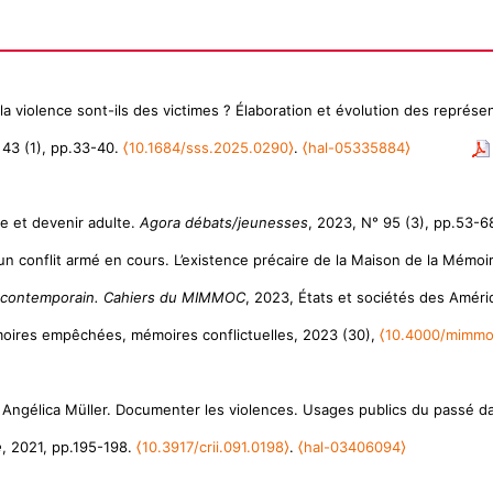
e la violence sont-ils des victimes ? Élaboration et évolution des représ
 43 (1), pp.33-40.
⟨10.1684/sss.2025.0290⟩
.
⟨hal-05335884⟩
re et devenir adulte.
Agora débats/jeunesses
, 2023, N° 95 (3), pp.53-6
 un conflit armé en cours. L’existence précaire de la Maison de la Mém
al contemporain. Cahiers du MIMMOC
, 2023, États et sociétés des Amériq
émoires empêchées, mémoires conflictuelles, 2023 (30),
⟨10.4000/mimmo
t Angélica Müller. Documenter les violences. Usages publics du passé dans 
e
, 2021, pp.195-198.
⟨10.3917/crii.091.0198⟩
.
⟨hal-03406094⟩