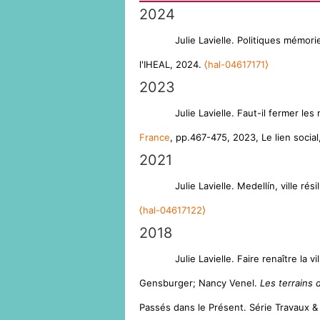
2024
Julie Lavielle. Politiques mémo
l'IHEAL, 2024.
⟨hal-04617171⟩
2023
Julie Lavielle. Faut-il fermer 
France
, pp.467-475, 2023, Le lien soci
2021
Julie Lavielle. Medellín, ville ré
⟨hal-04617122⟩
2018
Julie Lavielle. Faire renaître la
Gensburger; Nancy Venel.
Les terrains 
Passés dans le Présent. Série Travaux 