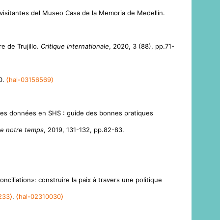
s visitantes del Museo Casa de la Memoria de Medellín.
 de Trujillo.
Critique Internationale
, 2020, 3 (88), pp.71-
0.
⟨hal-03156569⟩
e des données en SHS : guide des bonnes pratiques
 de notre temps
, 2019, 131-132, pp.82-83.
nciliation»: construire la paix à travers une politique
233⟩
.
⟨hal-02310030⟩