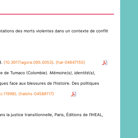
entations des morts violentes dans un contexte de conflit
8.
⟨10.3917/agora.095.0053⟩
.
⟨hal-04647155⟩
oire de Tumaco (Colombie).
Mémoire(s), identité(s),
ues face aux blessures de l’histoire. Des politiques
c.11998⟩
.
⟨halshs-04588117⟩
la justice transitionnelle, Paris, Éditions de l’IHEAL,