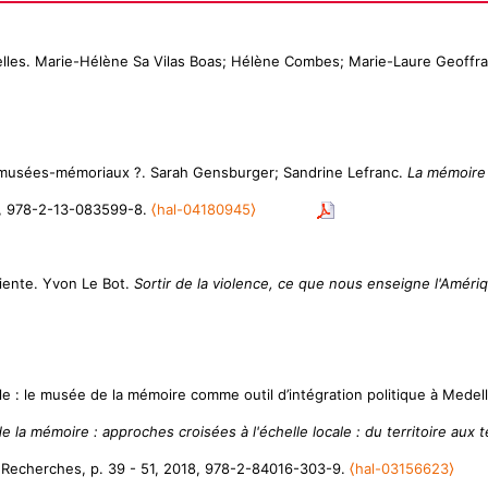
rielles. Marie-Hélène Sa Vilas Boas; Hélène Combes; Marie-Laure Geoffr
les musées-mémoriaux ?. Sarah Gensburger; Sandrine Lefranc.
La mémoire 
al, 978-2-13-083599-8.
⟨hal-04180945⟩
siliente. Yvon Le Bot.
Sortir de la violence, ce que nous enseigne l'Amériq
 ville : le musée de la mémoire comme outil d’intégration politique à Med
de la mémoire : approches croisées à l'échelle locale : du territoire aux t
& Recherches, p. 39 - 51, 2018, 978-2-84016-303-9.
⟨hal-03156623⟩