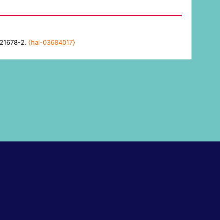
3-21678-2.
⟨hal-03684017⟩