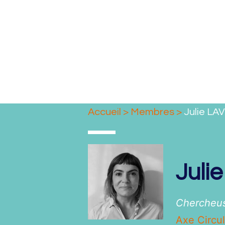
Accueil
>
Membres
>
Julie LA
Juli
Chercheus
Axe Circul