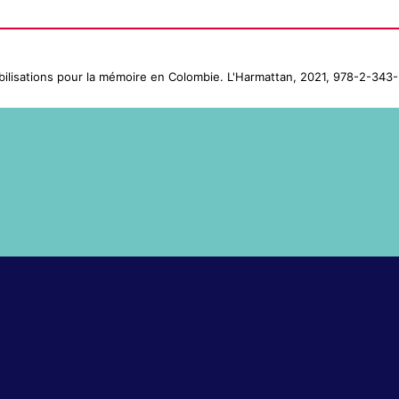
mobilisations pour la mémoire en Colombie. L'Harmattan, 2021, 978-2-34