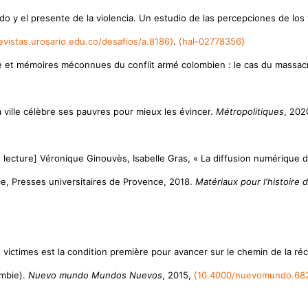
sado y el presente de la violencia. Un estudio de las percepciones de lo
evistas.urosario.edu.co/desafios/a.8186⟩
.
⟨hal-02778356⟩
e et mémoires méconnues du conflit armé colombien : le cas du massacre
la ville célèbre ses pauvres pour mieux les évincer.
Métropolitiques
, 202
e lecture] Véronique Ginouvès, Isabelle Gras, « La diffusion numériqu
ce, Presses universitaires de Provence, 2018.
Matériaux pour l'histoire
 victimes est la condition première pour avancer sur le chemin de la réco
ombie).
Nuevo mundo Mundos Nuevos
, 2015,
⟨10.4000/nuevomundo.68