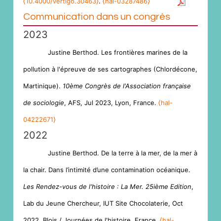
⟨10.4000/vertigo.30463⟩
.
⟨hal-03287486⟩
Communication dans un congrès
2023
Justine Berthod. Les frontières marines de la
pollution à l'épreuve de ses cartographes (Chlordécone,
Martinique).
10ème Congrès de l'Association française
de sociologie
, AFS, Jul 2023, Lyon, France.
⟨hal-
04222671⟩
2022
Justine Berthod. De la terre à la mer, de la mer à
la chair. Dans l’intimité d’une contamination océanique.
Les Rendez-vous de l'histoire : La Mer. 25ième Edition
,
Lab du Jeune Chercheur, IUT Site Chocolaterie, Oct
2022, Blois / Journées de l'histoire, France.
⟨hal-