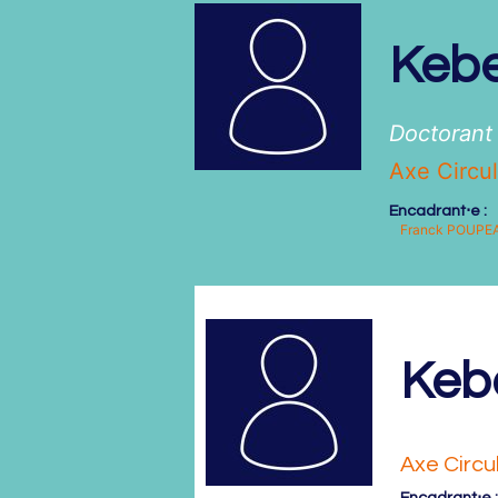
Keb
Doctorant
Axe Circul
Encadrant⋅e :
Franck
POUPE
Keb
Doctoran
Axe Circu
Encadrant⋅e :