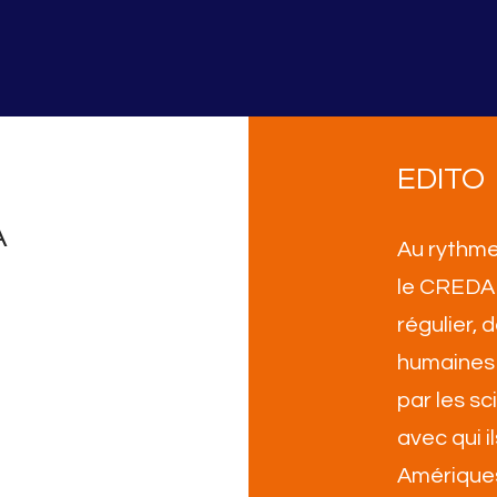
EDITO
A
Au rythme
le CREDA 
régulier,
humaines 
par les sc
avec qui i
Amérique