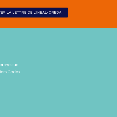
ER LA LETTRE DE L'IHEAL-CREDA
erche sud
liers Cedex