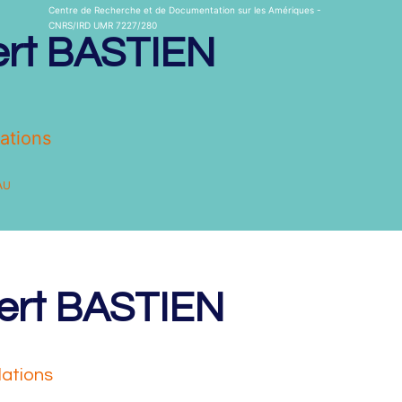
Centre de Recherche et de Documentation sur les Amériques -
CNRS/IRD UMR 7227/280
ert
BASTIEN
ations
AU
Centre de Recherche et de Documentation sur les Amériques -
CNRS/IRD UMR 7227/280
ert
BASTIEN
t
lations