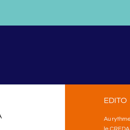
EDITO
A
Au rythme
le CREDA 