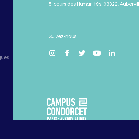
5, cours des Humanités, 93322, Aubervil
Suivez-nous
ques.