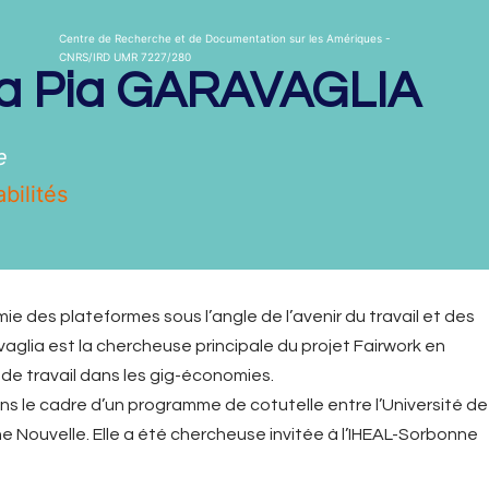
Centre de Recherche et de Documentation sur les Amériques -
CNRS/IRD UMR 7227/280
a Pia
GARAVAGLIA
e
bilités
e des plateformes sous l’angle de l’avenir du travail et des
vaglia est la chercheuse principale du projet Fairwork en
 de travail dans les gig-économies.
s le cadre d’un programme de cotutelle entre l’Université de
e Nouvelle. Elle a été chercheuse invitée à l’IHEAL-Sorbonne