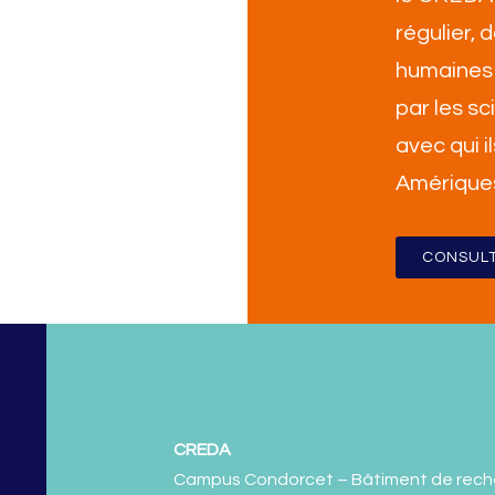
régulier,
humaines 
par les sc
avec qui i
Amérique
CONSULT
CREDA
Campus Condorcet – Bâtiment de rech