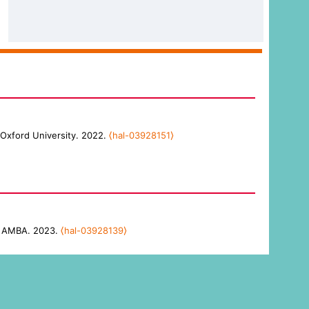
 Oxford University. 2022.
⟨hal-03928151⟩
 el AMBA. 2023.
⟨hal-03928139⟩