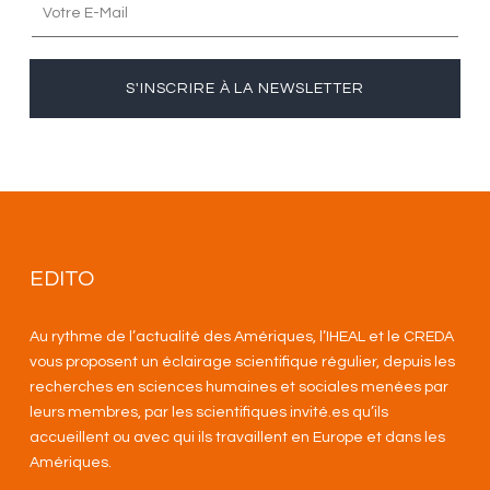
S'INSCRIRE À LA NEWSLETTER
EDITO
Au rythme de l’actualité des Amériques, l’IHEAL et le CREDA
vous proposent un éclairage scientifique régulier, depuis les
recherches en sciences humaines et sociales menées par
leurs membres, par les scientifiques invité.es qu’ils
accueillent ou avec qui ils travaillent en Europe et dans les
Amériques
.