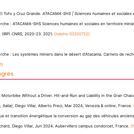
El Tofo y Cruz Grande.
ATACAMA-SHS | Sciences humaines et sociales en
rche : ATACAMA-SHS Sciences humaines et sociales en territoire minier.
ct (IRP) CNRS, 2020-23. 2021.
⟨halshs-03320722⟩
erche : Les systèmes miniers dans le désert d'Atacama. Carnets de rech
1⟩
ngrès
a Motorbike Without a Driver. Hit-and-Run and Liability in the Gran Chac
Italia)
, Diego Villar, Alberto Preci, Mar 2024, Venezia & online, France.
e et transition énergétique la conversion au gaz des véhicules anciens 
Richard, Diego Villar, Jun 2024, Aubervillers campus condorcet, France.
⟨