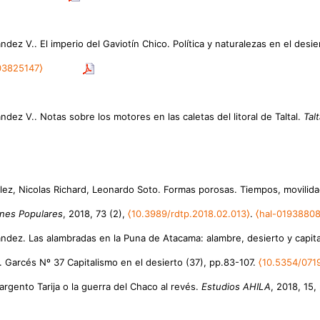
dez V.. El imperio del Gaviotín Chico. Política y naturalezas en el desi
03825147⟩
dez V.. Notas sobre los motores en las caletas del litoral de Taltal.
Talt
lez, Nicolas Richard, Leonardo Soto. Formas porosas. Tiempos, movilid
iones Populares
, 2018, 73 (2),
⟨10.3989/rdtp.2018.02.013⟩
.
⟨hal-01938808
ndez. Las alambradas en la Puna de Atacama: alambre, desierto y capit
A. Garcés Nº 37 Capitalismo en el desierto (37), pp.83-107.
⟨10.5354/071
Sargento Tarija o la guerra del Chaco al revés.
Estudios AHILA
, 2018, 15,