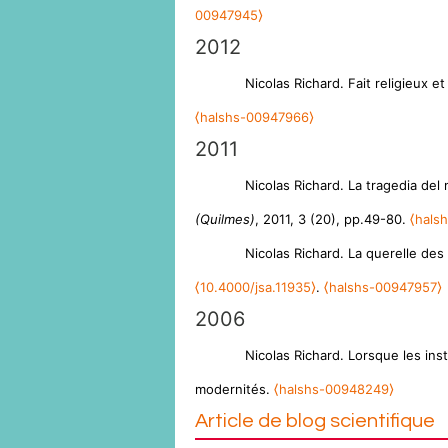
00947945⟩
2012
Nicolas Richard. Fait religieux e
⟨halshs-00947966⟩
2011
Nicolas Richard. La tragedia del
(Quilmes)
, 2011, 3 (20), pp.49-80.
⟨hals
Nicolas Richard. La querelle de
⟨10.4000/jsa.11935⟩
.
⟨halshs-00947957⟩
2006
Nicolas Richard. Lorsque les inst
modernités.
⟨halshs-00948249⟩
Article de blog scientifique