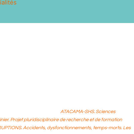
alités
thropologie sociale (École des hautes études en sciences
(CRCN) au Centre national de la recherche scientifique
cherche et de documentation sur les Amériques (CREDA UMR
elle). Il est Habilité à diriger des recherches (Université
 l’Institut des Hautes Etudes sur l’Amérique Latine (IHEAL).
 Grand Chaco dans les basses terres et le désert d’Atacama
érique du sud. Ses thématiques de recherche sont :
ires amérindiens du cône sud américain (XIX-XXème s.),
stries extractives, anthropologie des techniques et des
s projets IRP CNRS (2020-24)
ATACAMA-SHS. Sciences
nier. Projet pluridisciplinaire de recherche et de formation
UPTIONS. Accidents, dysfonctionnements, temps-morts. Les