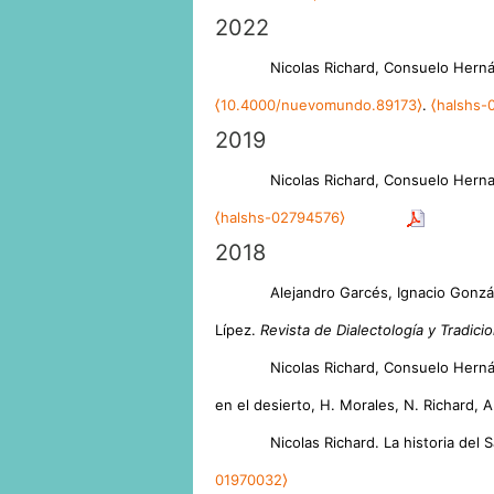
2022
Nicolas Richard, Consuelo Hernán
⟨10.4000/nuevomundo.89173⟩
.
⟨halshs-
2019
Nicolas Richard, Consuelo Hernan
⟨halshs-02794576⟩
2018
Alejandro Garcés, Ignacio Gonzá
Lípez.
Revista de Dialectología y Tradic
Nicolas Richard, Consuelo Herná
en el desierto, H. Morales, N. Richard, 
Nicolas Richard. La historia del 
01970032⟩