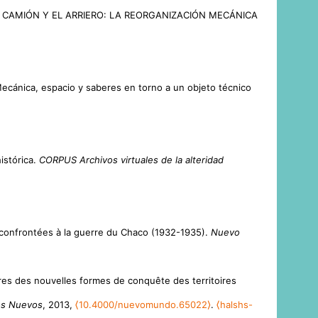
O, EL CAMIÓN Y EL ARRIERO: LA REORGANIZACIÓN MECÁNICA
ecánica, espacio y saberes en torno a un objeto técnico
istórica.
CORPUS Archivos virtuales de la alteridad
s confrontées à la guerre du Chaco (1932-1935).
Nuevo
ires des nouvelles formes de conquête des territoires
s Nuevos
, 2013,
⟨10.4000/nuevomundo.65022⟩
.
⟨halshs-