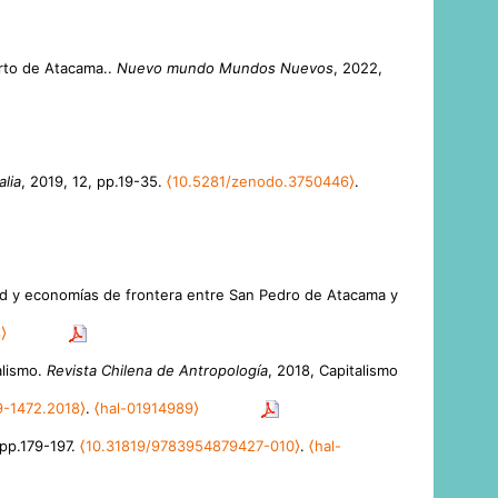
erto de Atacama..
Nuevo mundo Mundos Nuevos
, 2022,
alia
, 2019, 12, pp.19-35.
⟨10.5281/zenodo.3750446⟩
.
ad y economías de frontera entre San Pedro de Atacama y
⟩
alismo.
Revista Chilena de Antropología
, 2018, Capitalismo
9-1472.2018⟩
.
⟨hal-01914989⟩
 pp.179-197.
⟨10.31819/9783954879427-010⟩
.
⟨hal-