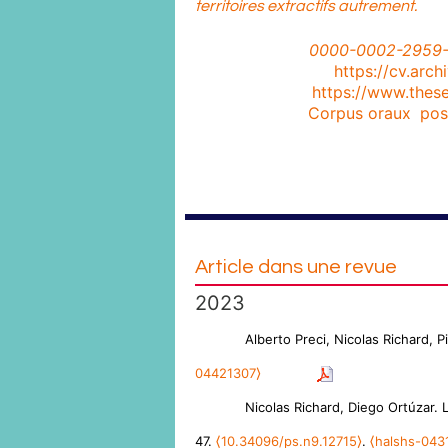
territoires extractifs autrement.
ORCID
:
0000-0002-2959
HAL-SHS :
https://cv.arch
Thèses :
https://www.thes
Autres :
Corpus oraux
,
pos
Article dans une revue
2023
Alberto Preci, Nicolas Richard, 
04421307⟩
Nicolas Richard, Diego Ortúzar. 
47.
⟨10.34096/ps.n9.12715⟩
.
⟨halshs-043