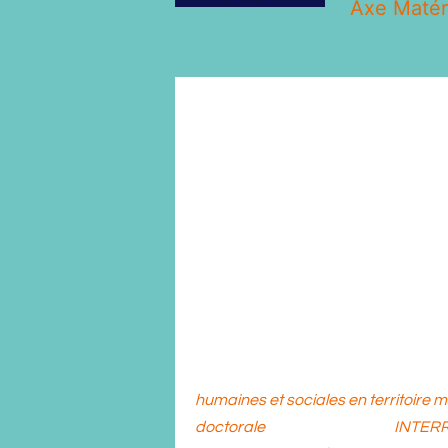
Axe Matéri
Nicolas Richard est docteur en An
sociales, EHESS, 2008), chercheur 
(CNRS), rattaché au Centre de re
7227, CNRS-Université Sorbonne Nouv
Rennes2, 2021) et chargé de cours à
Ses terrains de recherche sont le
dans les Andes méridionaux, en Am
colonisations tardives des territo
anthropologie historique des indu
machines. Il dirige actuellement le
humaines et sociales en territoire mi
doctorale
et ANR (2022-26)
INTERR