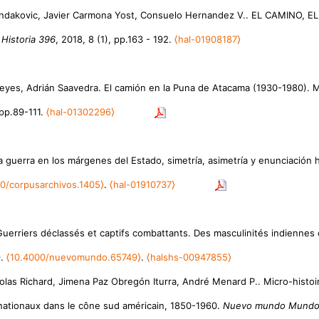
Mandakovic, Javier Carmona Yost, Consuelo Hernandez V.. EL CAMIN
.
Historia 396
, 2018, 8 (1), pp.163 - 192.
⟨hal-01908187⟩
eyes, Adrián Saavedra. El camión en la Puna de Atacama (1930-1980). M
 pp.89-111.
⟨hal-01302296⟩
a guerra en los márgenes del Estado, simetría, asimetría y enunciación h
0/corpusarchivos.1405⟩
.
⟨hal-01910737⟩
 Guerriers déclassés et captifs combattants. Des masculinités indienne
9.
⟨10.4000/nuevomundo.65749⟩
.
⟨halshs-00947855⟩
colas Richard, Jimena Paz Obregón Iturra, André Menard P.. Micro-histo
s nationaux dans le cône sud américain, 1850-1960.
Nuevo mundo Mundo