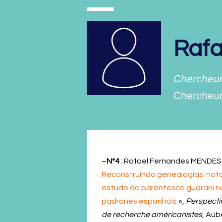
Rafa
Chercheur
Chercheur
–
N°4
: Rafael Fernandes MENDES
Reconstruindo genealogias: nota
estudo do parentesco guarani n
padrones espanhóis
»,
Perspecti
de recherche américanistes
, Aube