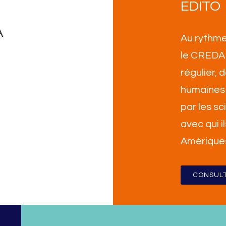
EDITO
A
Au rythme
le CREDA 
régulier,
humaines 
par les sc
avec qui i
Amérique
CONSULT