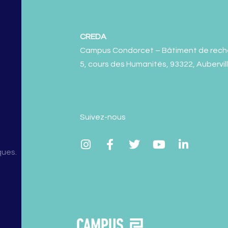
CREDA
Campus Condorcet – Bâtiment de rech
5, cours des Humanités, 93322, Aubervil
Suivez-nous
ques.