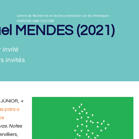
Centre de Recherche et de Documentation sur les Amériques -
CNRS/IRD UMR 7227/280
el
MENDES (2021)
 invité
s invités
 JÚNIOR, «
s para o
os
vas. Notes
rvilliers,