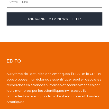
S'INSCRIRE À LA NEWSLETTER
EDITO
Au rythme de l’actualité des Amériques, l’IHEAL et le CREDA
vous proposent un éclairage scientifique régulier, depuis les
recherches en sciences humaines et sociales menées par
leurs membres, par les scientifiques invité.es qu’ils
accueillent ou avec qui ils travaillent en Europe et dans les
Amériques
.