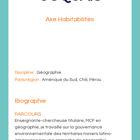
Maîtresse de Conférences
Axe Habitabilités
solene.rey-coquais@
sorbonne-
nouvelle.fr
Discipline :
Géographie
Pays/région :
Amérique du Sud, Chili, Pérou
Biographie
PARCOURS
Enseignante-chercheuse titulaire, MCF en
géographie, je travaille sur la gouvernance
environnementale des territoires miniers latino-