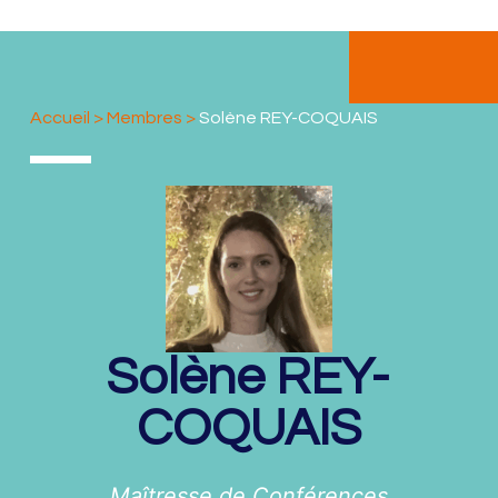
Accueil
>
Membres
>
Solène REY-COQUAIS
Solène
REY-
COQUAIS
Maîtresse de Conférences