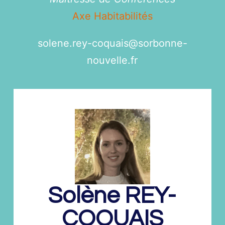
Axe Habitabilités
solene.rey-coquais@
sorbonne-
nouvelle.fr
Solène
REY-
COQUAIS