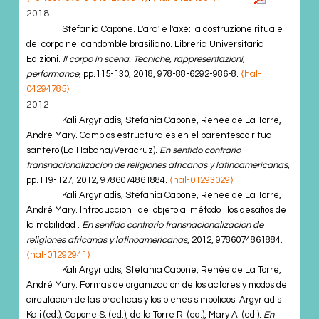
2018
Stefania Capone. L'ara' e l'axé: la costruzione rituale
del corpo nel candomblé brasiliano. Libreria Universitaria
Edizioni.
Il corpo in scena. Tecniche, rappresentazioni,
performance
, pp.115-130, 2018, 978-88-6292-986-8.
⟨hal-
04294785⟩
2012
Kali Argyriadis, Stefania Capone, Renée de La Torre,
André Mary. Cambios estructurales en el parentesco ritual
santero (La Habana/Veracruz).
En sentido contrario
transnacionalizacion de religiones africanas y latinoamericanas
,
pp.119-127, 2012, 9786074861884.
⟨hal-01293029⟩
Kali Argyriadis, Stefania Capone, Renée de La Torre,
André Mary. Introduccion : del objeto al método : los desafios de
la mobilidad .
En sentido contrario transnacionalizacion de
religiones africanas y latinoamericanas
, 2012, 9786074861884.
⟨hal-01292941⟩
Kali Argyriadis, Stefania Capone, Renée de La Torre,
André Mary. Formas de organizacion de los actores y modos de
circulacion de las practicas y los bienes simbolicos. Argyriadis
Kali (ed.), Capone S. (ed.), de la Torre R. (ed.), Mary A. (ed.).
En