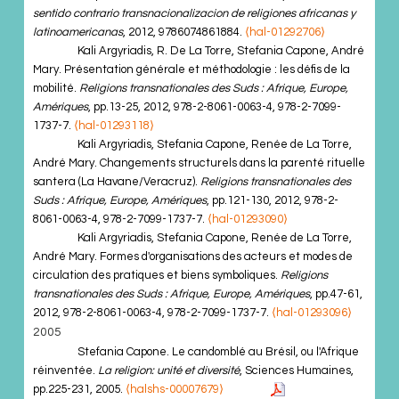
sentido contrario transnacionalizacion de religiones africanas y
latinoamericanas
, 2012, 9786074861884.
⟨hal-01292706⟩
Kali Argyriadis, R. De La Torre, Stefania Capone, André
Mary. Présentation générale et méthodologie : les défis de la
mobilité.
Religions transnationales des Suds : Afrique, Europe,
Amériques
, pp.13-25, 2012, 978-2-8061-0063-4, 978-2-7099-
1737-7.
⟨hal-01293118⟩
Kali Argyriadis, Stefania Capone, Renée de La Torre,
André Mary. Changements structurels dans la parenté rituelle
santera (La Havane/Veracruz).
Religions transnationales des
Suds : Afrique, Europe, Amériques
, pp.121-130, 2012, 978-2-
8061-0063-4, 978-2-7099-1737-7.
⟨hal-01293090⟩
Kali Argyriadis, Stefania Capone, Renée de La Torre,
André Mary. Formes d'organisations des acteurs et modes de
circulation des pratiques et biens symboliques.
Religions
transnationales des Suds : Afrique, Europe, Amériques
, pp.47-61,
2012, 978-2-8061-0063-4, 978-2-7099-1737-7.
⟨hal-01293096⟩
2005
Stefania Capone. Le candomblé au Brésil, ou l'Afrique
réinventée.
La religion: unité et diversité
, Sciences Humaines,
pp.225-231, 2005.
⟨halshs-00007679⟩