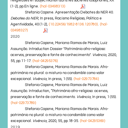
religieuses et subjectivation dans les sociétés lusophones, XX
(1-2), pp.En ligne.
⟨hal-03498313⟩
Stefania Capone. Apresentação Debates do NER 40.
Debates do NER
, In press, Racismo Religioso, Politica e
Agentividade, 40 (1-2),
⟨10.22456/1982-8136.120780⟩
.
⟨hal-
03498327⟩
2020
Stefania Capone, Mariana Ramos de Morais, Luiz
Assunção. Introduction Dossier "Patrimônio afro-religioso:
acervos, preservação e fonte de conhecimento".
Vivência
, 2020,
55, pp.11-17.
⟨hal-04295376⟩
Stefania Capone, Mariana Ramos de Morais. Afro-
patrimônio no plural: a mistura no candomblé como valor
excepcional.
Vivência
, In press, 1 (55).
⟨hal-02973784⟩
Stefania Capone, Mariana Ramos de Morais, Luiz
Assunção. Introduction, “Patrimônio afro-religioso: acervos,
preservação e fonte de conhecimento.
Vivência
, In press, 1 (55).
⟨hal-02973789⟩
Stefania Capone, Mariana Ramos de Morais. Afro-
patrimônio no plural: a mistura no candomblé como valor
excepcional.
Vivência
, 2020, 55, pp.18-35.
⟨hal-04295369⟩
2019