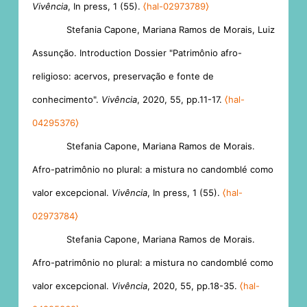
Vivência
, In press, 1 (55).
⟨hal-02973789⟩
Stefania Capone, Mariana Ramos de Morais, Luiz
Assunção. Introduction Dossier "Patrimônio afro-
religioso: acervos, preservação e fonte de
conhecimento".
Vivência
, 2020, 55, pp.11-17.
⟨hal-
04295376⟩
Stefania Capone, Mariana Ramos de Morais.
Afro-patrimônio no plural: a mistura no candomblé como
valor excepcional.
Vivência
, In press, 1 (55).
⟨hal-
02973784⟩
Stefania Capone, Mariana Ramos de Morais.
Afro-patrimônio no plural: a mistura no candomblé como
valor excepcional.
Vivência
, 2020, 55, pp.18-35.
⟨hal-