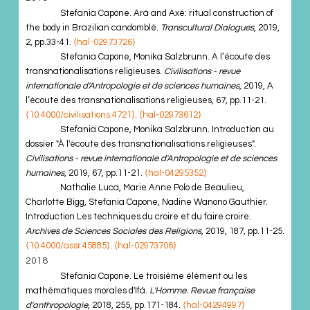
Stefania Capone. Ará and Axé: ritual construction of
the body in Brazilian candomblé.
Transcultural Dialogues
, 2019,
2, pp.33-41.
⟨hal-02973726⟩
Stefania Capone, Monika Salzbrunn. A l’écoute des
transnationalisations religieuses.
Civilisations - revue
internationale d'Antropologie et de sciences humaines
, 2019, A
l’écoute des transnationalisations religieuses, 67, pp.11-21.
⟨10.4000/civilisations.4721⟩
.
⟨hal-02973612⟩
Stefania Capone, Monika Salzbrunn. Introduction au
dossier "À l'écoute des transnationalisations religieuses".
Civilisations - revue internationale d'Antropologie et de sciences
humaines
, 2019, 67, pp.11-21.
⟨hal-04295352⟩
Nathalie Luca, Marie Anne Polo de Beaulieu,
Charlotte Bigg, Stefania Capone, Nadine Wanono Gauthier.
Introduction Les techniques du croire et du faire croire.
Archives de Sciences Sociales des Religions
, 2019, 187, pp.11-25.
⟨10.4000/assr.45885⟩
.
⟨hal-02973706⟩
2018
Stefania Capone. Le troisième élément ou les
mathématiques morales d'Ifá.
L'Homme. Revue française
d'anthropologie
, 2018, 255, pp.171-184.
⟨hal-04294997⟩