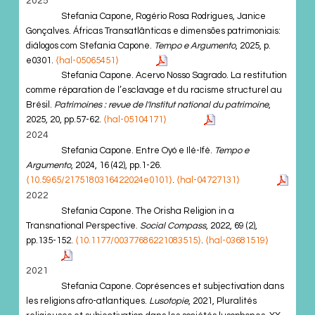
2025
Stefania Capone, Rogério Rosa Rodrigues, Janice
Gonçalves. Áfricas Transatlânticas e dimensões patrimoniais:
diálogos com Stefania Capone.
Tempo e Argumento
, 2025, p.
e0301.
⟨hal-05065451⟩
Stefania Capone. Acervo Nosso Sagrado. La restitution
comme réparation de l’esclavage et du racisme structurel au
Brésil.
Patrimoines : revue de l'Institut national du patrimoine
,
2025, 20, pp.57-62.
⟨hal-05104171⟩
2024
Stefania Capone. Entre Oyó e Ilé-Ifè.
Tempo e
Argumento
, 2024, 16 (42), pp.1-26.
⟨10.5965/2175180316422024e0101⟩
.
⟨hal-04727131⟩
2022
Stefania Capone. The Orisha Religion in a
Transnational Perspective.
Social Compass
, 2022, 69 (2),
pp.135-152.
⟨10.1177/00377686221083515⟩
.
⟨hal-03681519⟩
2021
Stefania Capone. Coprésences et subjectivation dans
les religions afro-atlantiques.
Lusotopie
, 2021, Pluralités