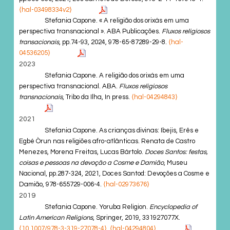
⟨hal-03498334v2⟩
Stefania Capone. « A religião dos orixás em uma
perspectiva transnacional ». ABA Publicações.
Fluxos religiosos
transacionais
, pp.74-93, 2024, 978-65-87289-29-8.
⟨hal-
04536205⟩
2023
Stefania Capone. A religião dos orixás em uma
perspectiva transnacional. ABA.
Fluxos religiosos
transnacionais
, Tribo da Ilha, In press.
⟨hal-04294843⟩
2021
Stefania Capone. As crianças divinas: Ibejis, Erês e
Egbé Òrun nas religiões afro-atlânticas. Renata de Castro
Menezes, Morena Freitas, Lucas Bártolo.
Doces Santos: festas,
coisas e pessoas na devoção a Cosme e Damião
, Museu
Nacional, pp.287-324, 2021, Doces Santod: Devoções a Cosme e
Damião, 978-655729-006-4.
⟨hal-02973676⟩
2019
Stefania Capone. Yoruba Religion.
Encyclopedia of
Latin American Religions
, Springer, 2019, 331927077X.
⟨10.1007/978-3-319-27078-4⟩
.
⟨hal-04294804⟩