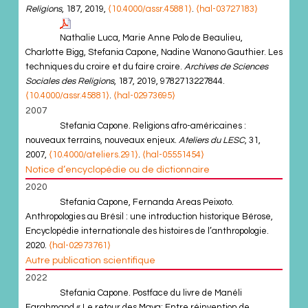
Religions
, 187, 2019,
⟨10.4000/assr.45881⟩
.
⟨hal-03727183⟩
Nathalie Luca, Marie Anne Polo de Beaulieu,
Charlotte Bigg, Stefania Capone, Nadine Wanono Gauthier. Les
techniques du croire et du faire croire.
Archives de Sciences
Sociales des Religions
, 187, 2019, 9782713227844.
⟨10.4000/assr.45881⟩
.
⟨hal-02973695⟩
2007
Stefania Capone. Religions afro-américaines :
nouveaux terrains, nouveaux enjeux.
Ateliers du LESC
, 31,
2007,
⟨10.4000/ateliers.291⟩
.
⟨hal-05551454⟩
Notice d’encyclopédie ou de dictionnaire
2020
Stefania Capone, Fernanda Areas Peixoto.
Anthropologies au Brésil : une introduction historique Bérose,
Encyclopédie internationale des histoires de l’anthropologie.
2020.
⟨hal-02973761⟩
Autre publication scientifique
2022
Stefania Capone. Postface du livre de Manéli
Farahmand « Le retour des Maya: Entre réinvention de