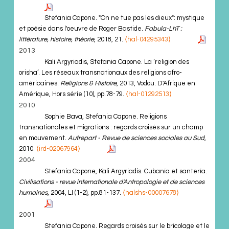
Stefania Capone. "On ne tue pas les dieux": mystique
et poésie dans l'oeuvre de Roger Bastide.
Fabula-LhT :
littérature, histoire, théorie
, 2018, 21.
⟨hal-04295343⟩
2013
Kali Argyriadis, Stefania Capone. La ‘religion des
orisha’. Les réseaux transnationaux des religions afro-
américaines.
Religions & Histoire
, 2013, Vodou. D'Afrique en
Amérique, Hors série (10), pp.78-79.
⟨hal-01292513⟩
2010
Sophie Bava, Stefania Capone. Religions
transnationales et migrations : regards croisés sur un champ
en mouvement.
Autrepart - Revue de sciences sociales au Sud
,
2010.
⟨ird-02067964⟩
2004
Stefania Capone, Kali Argyriadis. Cubanía et santería.
Civilisations - revue internationale d'Antropologie et de sciences
humaines
, 2004, LI (1-2), pp.81-137.
⟨halshs-00007678⟩
2001
Stefania Capone. Regards croisés sur le bricolage et le