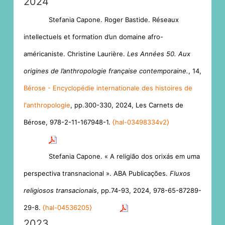
2024
Stefania Capone. Roger Bastide. Réseaux
intellectuels et formation d’un domaine afro-
américaniste. Christine Laurière.
Les Années 50. Aux
origines de l’anthropologie française contemporaine.
, 14,
Bérose - Encyclopédie internationale des histoires de
l'anthropologie
, pp.300-330, 2024, Les Carnets de
Bérose, 978-2-11-167948-1.
⟨hal-03498334v2⟩
Stefania Capone. « A religião dos orixás em uma
perspectiva transnacional ». ABA Publicações.
Fluxos
religiosos transacionais
, pp.74-93, 2024, 978-65-87289-
29-8.
⟨hal-04536205⟩
2023