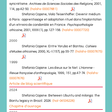
syncrétisme.
Archives de Sciences Sociales des Religions
, 2001,
114, pp.42-50.
⟨halshs-00007681⟩
Stefania Capone, Viola Teisenhoffer. Devenir médium
à Paris : apprentissage et adaptation rituel dans l'implantation
d'un etrreiro de candomblé en France.
Psychopathologie
africaine
, 2001, XXXI (1), pp.127-156.
⟨halshs-00007720⟩
2000
Stefania Capone. Entre Yoruba et Bantou.
Cahiers
d'études africaines
, 2000, XL-I (157), pp.55-77.
⟨halshs-00007675⟩
1999
Stefania Capone. Les dieux sur le Net.
L'Homme -
Revue française d'anthropologie
, 1999, 151, pp.47-74.
⟨halshs-
00007676⟩
Article de blog scientifique
2024
Stefania Capone. Between Ubuntu and milonga: the
Bantu legacy in Brazil. 2024.
⟨hal-04536226⟩
Chapitre d'ouvrage