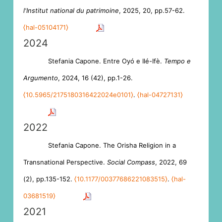
l'Institut national du patrimoine
, 2025, 20, pp.57-62.
⟨hal-05104171⟩
2024
Stefania Capone. Entre Oyó e Ilé-Ifè.
Tempo e
Argumento
, 2024, 16 (42), pp.1-26.
⟨10.5965/2175180316422024e0101⟩
.
⟨hal-04727131⟩
2022
Stefania Capone. The Orisha Religion in a
Transnational Perspective.
Social Compass
, 2022, 69
(2), pp.135-152.
⟨10.1177/00377686221083515⟩
.
⟨hal-
03681519⟩
2021