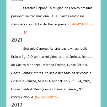
Stefania Capone. A religião dos orixás em uma
perspectiva transnacional. ABA.
Fluxos religiosos
transnacionais
, Tribo da Ilha, In press.
⟨hal-04294843⟩
2021
Stefania Capone. As crianças divinas: Ibejis,
Erês e Egbé Òrun nas religiões afro-atlânticas. Renata
de Castro Menezes, Morena Freitas, Lucas Bártolo.
Doces Santos: festas, coisas e pessoas na devoção a
Cosme e Damião
, Museu Nacional, pp.287-324, 2021,
Doces Santod: Devoções a Cosme e Damião, 978-
655729-006-4.
⟨hal-02973676⟩
2019