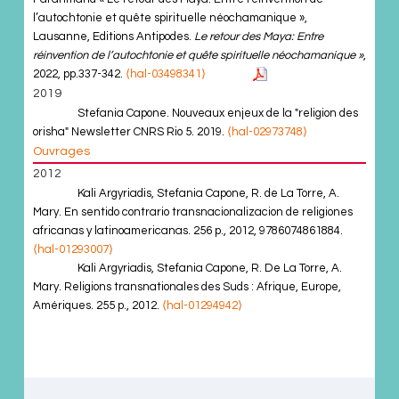
l’autochtonie et quête spirituelle néochamanique »,
Lausanne, Editions Antipodes.
Le retour des Maya: Entre
réinvention de l’autochtonie et quête spirituelle néochamanique »
,
2022, pp.337-342.
⟨hal-03498341⟩
2019
Stefania Capone. Nouveaux enjeux de la "religion des
orisha" Newsletter CNRS Rio 5. 2019.
⟨hal-02973748⟩
Ouvrages
2012
Kali Argyriadis, Stefania Capone, R. de La Torre, A.
Mary. En sentido contrario transnacionalizacion de religiones
africanas y latinoamericanas. 256 p., 2012, 9786074861884.
⟨hal-01293007⟩
Kali Argyriadis, Stefania Capone, R. De La Torre, A.
Mary. Religions transnationales des Suds : Afrique, Europe,
Amériques. 255 p., 2012.
⟨hal-01294942⟩