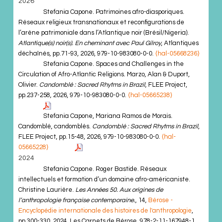
2026
Stefania Capone. Patrimoines afro-diasporiques.
Réseaux religieux transnationaux et reconfigurations de
l’arène patrimoniale dans l’Atlantique noir (Brésil/Nigeria).
Atlantique(s) noir(s). En cheminant avec Paul Gilroy
, Atlantiques
déchaînés, pp.71-93, 2026, 979-10-983080-0-0.
⟨hal-05668236⟩
Stefania Capone. Spaces and Challenges in the
Circulation of Afro-Atlantic Religions. Marzo, Alan & Duport,
Olivier.
Candomblé : Sacred Rhytms in Brazil
, FLEE Project,
pp.237-258, 2026, 979-10-983080-0-0.
⟨hal-05665238⟩
Stefania Capone, Mariana Ramos de Morais.
Candomblé, candomblés.
Candomblé : Sacred Rhytms in Brazil
,
FLEE Project, pp.15-48, 2026, 979-10-983080-0-0.
⟨hal-
05665228⟩
2024
Stefania Capone. Roger Bastide. Réseaux
intellectuels et formation d’un domaine afro-américaniste.
Christine Laurière.
Les Années 50. Aux origines de
l’anthropologie française contemporaine.
, 14,
Bérose -
Encyclopédie internationale des histoires de l'anthropologie
,
pp.300-330, 2024, Les Carnets de Bérose, 978-2-11-167948-1.