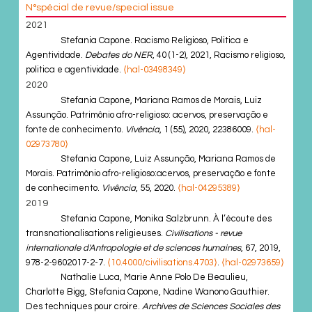
N°spécial de revue/special issue
2021
Stefania Capone. Racismo Religioso, Politica e
Agentividade.
Debates do NER
, 40 (1-2), 2021, Racismo religioso,
politica e agentividade.
⟨hal-03498349⟩
2020
Stefania Capone, Mariana Ramos de Morais, Luiz
Assunção. Patrimônio afro-religioso: acervos, preservação e
fonte de conhecimento.
Vivência
, 1 (55), 2020, 22386009.
⟨hal-
02973780⟩
Stefania Capone, Luiz Assunção, Mariana Ramos de
Morais. Patrimônio afro-religioso:acervos, preservação e fonte
de conhecimento.
Vivência
, 55, 2020.
⟨hal-04295389⟩
2019
Stefania Capone, Monika Salzbrunn. À l’écoute des
transnationalisations religieuses.
Civilisations - revue
internationale d'Antropologie et de sciences humaines
, 67, 2019,
978-2-9602017-2-7.
⟨10.4000/civilisations.4703⟩
.
⟨hal-02973659⟩
Nathalie Luca, Marie Anne Polo De Beaulieu,
Charlotte Bigg, Stefania Capone, Nadine Wanono Gauthier.
Des techniques pour croire.
Archives de Sciences Sociales des