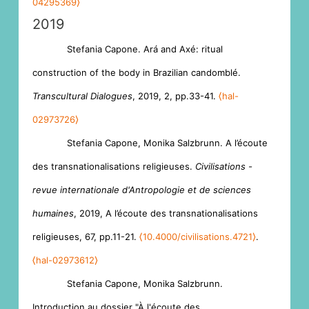
04295369⟩
2019
Stefania Capone. Ará and Axé: ritual
construction of the body in Brazilian candomblé.
Transcultural Dialogues
, 2019, 2, pp.33-41.
⟨hal-
02973726⟩
Stefania Capone, Monika Salzbrunn. A l’écoute
des transnationalisations religieuses.
Civilisations -
revue internationale d'Antropologie et de sciences
humaines
, 2019, A l’écoute des transnationalisations
religieuses, 67, pp.11-21.
⟨10.4000/civilisations.4721⟩
.
⟨hal-02973612⟩
Stefania Capone, Monika Salzbrunn.
Introduction au dossier "À l'écoute des