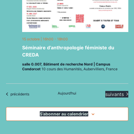
15 octobre | 16h00
-
18h00
Séminaire d’anthropologie féministe du
CREDA
salle 0.007, Bâtiment de recherche Nord | Campus
Condorcet
10 cours des Humanités, Aubervilliers, France
Aujourd’hui
Évènements
suivants
Évènements
précédents
S’abonner au calendrier