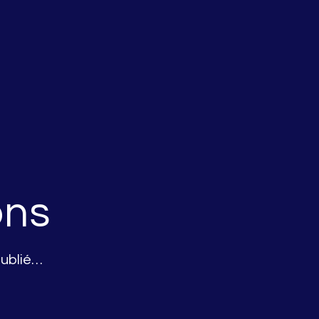
ons
ublié…